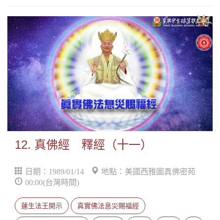
12. 真佛經 釋經（十一）
日期：1989/01/14
地點：美國西雅圖真佛密苑
00:00(台灣時間)
蓮生法王開示
真實佛法息災賜福經