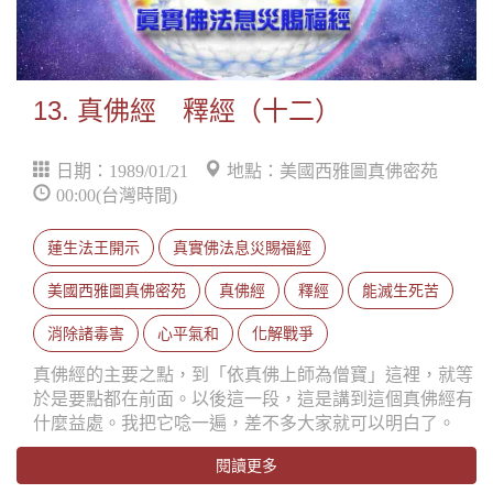
13. 真佛經 釋經（十二）
日期：1989/01/21
地點：美國西雅圖真佛密苑
00:00(台灣時間)
蓮生法王開示
真實佛法息災賜福經
美國西雅圖真佛密苑
真佛經
釋經
能滅生死苦
消除諸毒害
心平氣和
化解戰爭
真佛經的主要之點，到「依真佛上師為僧寶」這裡，就等
於是要點都在前面。以後這一段，這是講到這個真佛經有
什麼益處。我把它唸一遍，差不多大家就可以明白了。
閱讀更多