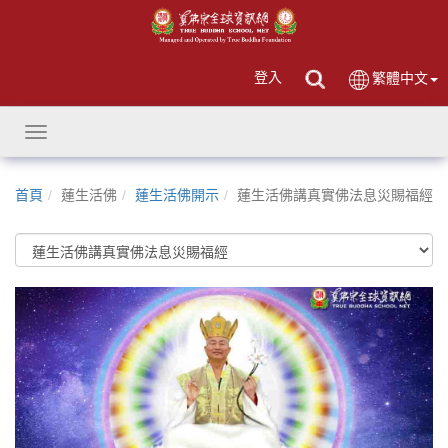
登入
繁體中文
Toggle
navigation
首頁
蓮生活佛
蓮生活佛開示
蓮生活佛講真實佛法息災賜福經