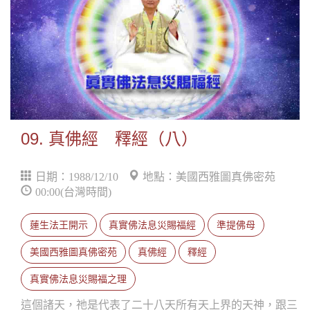
09. 真佛經 釋經（八）
日期：1988/12/10
地點：美國西雅圖真佛密苑
00:00(台灣時間)
蓮生法王開示
真實佛法息災賜福經
準提佛母
美國西雅圖真佛密苑
真佛經
釋經
真實佛法息災賜福之理
這個諸天，祂是代表了二十八天所有天上界的天神，跟三