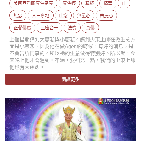
美國西雅圖真佛密苑
真佛經
釋經
精華
止
無念
入三摩地
止念
無量心
菩提心
正覺佛寶
三密合一
法寶
真佛
上個星期講到大慈悲與小慈悲。講到少東上師在做生意方
面是小慈悲，因為他在做Agent的時候，有好的消息，是
不會告訴同事的。所以祂的生意做得特別好。所以呢，今
天晚上他才會遲到。不過，要補充一點，我們的少東上師
他也有大慈悲。
閱讀更多