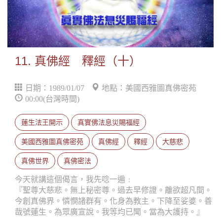
11. 真佛經 釋經（十）
日期：1989/01/07
地點：美國西雅圖真佛密苑
00:00(台灣時間)
蓮生法王開示
真實佛法息災賜福經
美國西雅圖真佛密苑
真佛經
釋經
大慈悲
真佛世界
真佛密法
今天就講這個偈言，我先唸一遍﹕
『聖尊大慈悲。無上秘密尊。過去早修證。離欲超凡間。
今創真佛界。憐憫諸群有。化身為教主。下降至娑婆。善
哉號蓮生。為眾廣宣說。我等均已聞。當為大護持。』