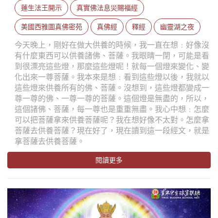
蓮生法王開示
真實佛法息災賜福經
美國西雅圖真佛密苑
真佛經
釋經
幽靈湖之夜
今天晚上，剛好在做大供養的時候，我一直在想﹕好像沒
有什麼東西可以供養諸佛、菩薩。我眼睛一閉，可能是看
到很漂亮這些燈，那麼這些燈呢！就每一個燈來變化、變
化出來一尊菩薩。我本來是想﹕看到這些燈以後，我就以
這些燈來供養所有的佛、菩薩。沒想到，這些燈都變成一
尊一尊的佛、一尊一尊的菩薩。這個燈是無盡的，所以，
這個諸佛、菩薩，每一尊也是重重無盡。我心中想﹕怎麼
可以把菩薩拿來供養菩薩呢？我在想好像不太對。怎麼拿
菩薩去供養菩薩？現在好了，現在讀到這一段經文，就是
拿菩薩去供養菩薩。
閱讀更多