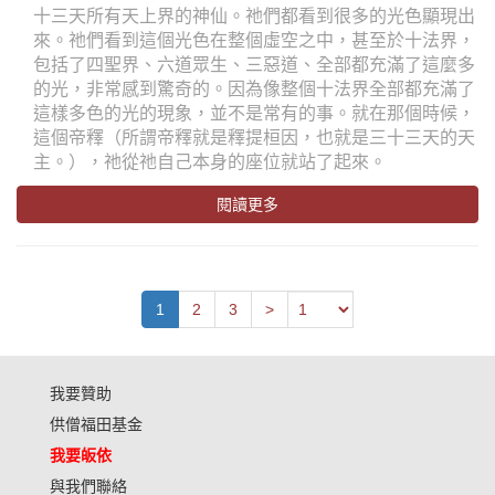
十三天所有天上界的神仙。祂們都看到很多的光色顯現出
來。祂們看到這個光色在整個虛空之中，甚至於十法界，
包括了四聖界、六道眾生、三惡道、全部都充滿了這麼多
的光，非常感到驚奇的。因為像整個十法界全部都充滿了
這樣多色的光的現象，並不是常有的事。就在那個時候，
這個帝釋（所謂帝釋就是釋提桓因，也就是三十三天的天
主。），祂從祂自己本身的座位就站了起來。
閱讀更多
Previous
1
2
3
>
我要贊助
供僧福田基金
我要皈依
與我們聯絡