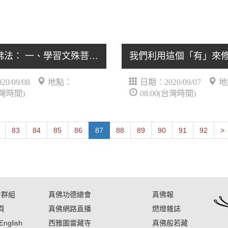
我們學習佛法： 一、學習文殊菩薩、龍樹菩薩為源頭.....
0/09/08
地點：
日期：2020/09/07
地
台灣時間)
08:00(台灣時間)
P
83
84
85
86
87
88
89
90
91
92
>
書群組
真佛功德總會
真佛報
頁
真佛網路直播
燃燈雜誌
English
西雅圖雷藏寺
真佛般若藏