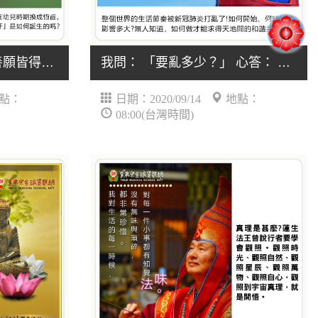
只要誦滿十萬遍，所求善願皆得成就。誦滿三十五萬遍.....
我問： 「要亂多少？」 心答： 「沒有人知道？」.....
點：
日期：2020/09/14
地點：
08:00(台灣時間)