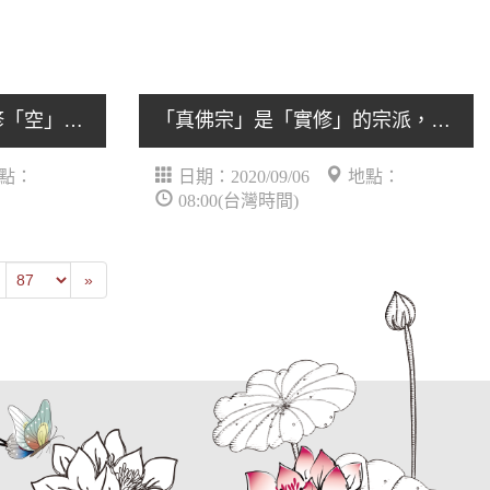
我們利用這個「有」來修「空」，來印證這個「空性」.....
「真佛宗」是「實修」的宗派，我偏重於佛法密宗的修.....
點：
日期：2020/09/06
地點：
08:00(台灣時間)
revious
Last
»