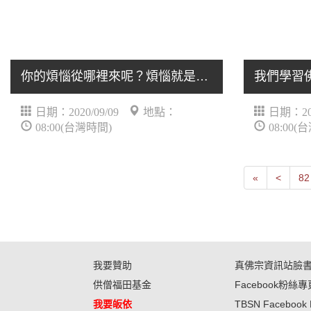
你的煩惱從哪裡來呢？煩惱就是因為你為你自己想才會.....
日期：2020/09/09
地點：
日期：202
08:00(台灣時間)
08:00(
First
Next
«
<
82
我要贊助
真佛宗資訊站臉
供僧福田基金
Facebook粉絲專
我要皈依
TBSN Facebook 