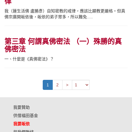
律
我（蓮生活佛 盧勝彥）自知密教的戒律，應該比顯教更嚴格。但真
佛宗廣開皈依後，皈依的弟子眾多，所以難免.....
第三章 何謂真佛密法 （一）殊勝的真
佛密法
一、什麼是《真佛密法》？
Previous
1
2
>
我要贊助
供僧福田基金
我要皈依