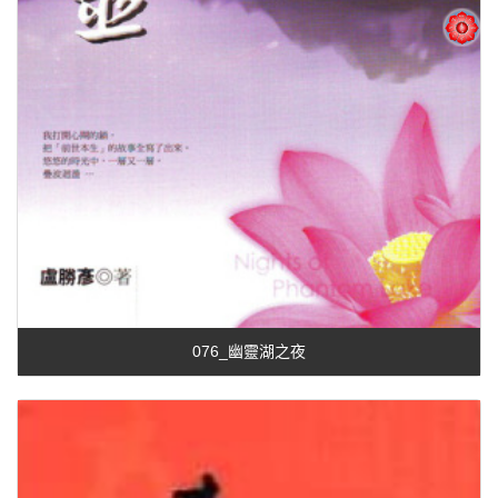
076_幽靈湖之夜