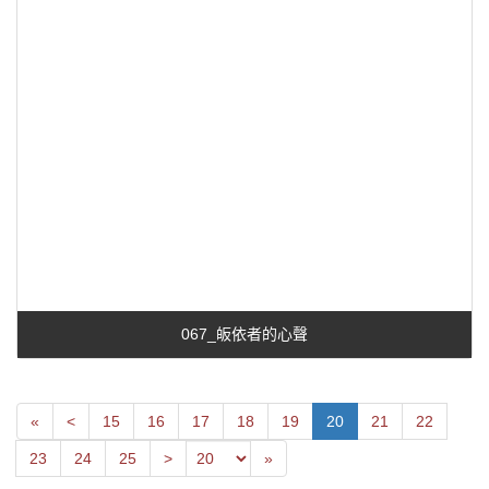
067_皈依者的心聲
First
Next
«
<
15
16
17
18
19
20
21
22
Previous
Last
23
24
25
>
»