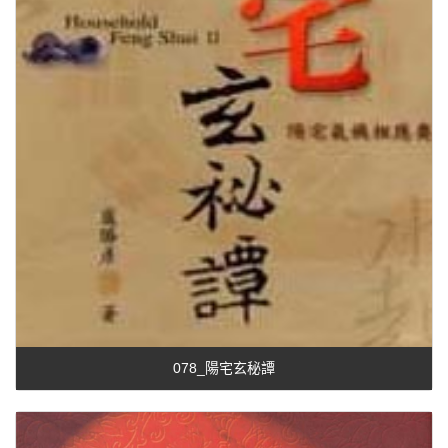
078_陽宅玄秘譚