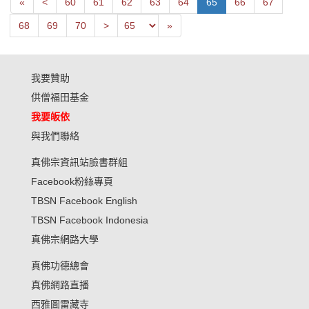
First
Next
«
<
60
61
62
63
64
65
66
67
Previous
Last
68
69
70
>
»
我要贊助
供僧福田基金
我要皈依
與我們聯絡
真佛宗資訊站臉書群組
Facebook粉絲專頁
TBSN Facebook English
TBSN Facebook Indonesia
真佛宗網路大學
真佛功德總會
真佛網路直播
西雅圖雷藏寺