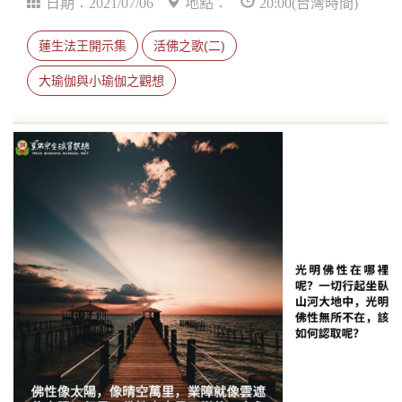
日期：2021/07/06
地點：
20:00(台灣時間)
蓮生法王開示集
活佛之歌(二)
大瑜伽與小瑜伽之觀想