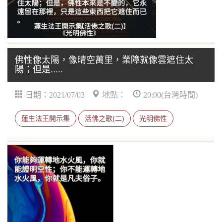
佛性像太陽，像晴空萬里，業障就像雲遮住太
陽；但是.....
日期：2021/07/03
地點：
20:00(台灣時間)
蓮生法王開示集
活佛之歌(二)
光明佛性