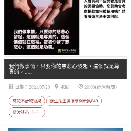
我們做事情，只要你的慈悲心發起，這個就是尊
貴的，.....
日期：2021/07/20
地點：
20:00(台灣時間)
慈悲不計較後果
蓮生法王盧勝彥開示集640
偕汝談心（一）