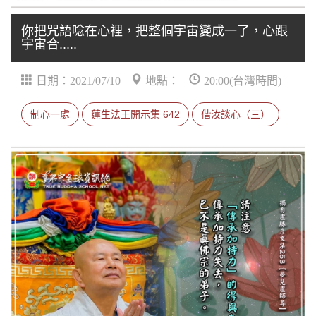
你把咒語唸在心裡，把整個宇宙變成一了，心跟
宇宙合.....
日期：2021/07/10
地點：
20:00(台灣時間)
制心一處
蓮生法王開示集 642
偕汝談心（三）