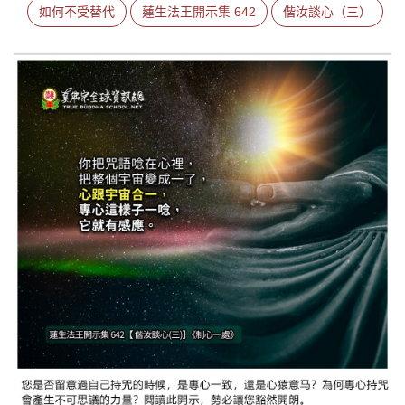
如何不受替代
蓮生法王開示集 642
偕汝談心（三）