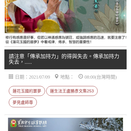
請注意「傳承加持力」的得與失去。傳承加持力
失去，.....
日期：2021/07/09
地點：
08:00(台灣時間)
蓮花玉國的噩夢
蓮生法王盧勝彥文集253
夢見盧師尊