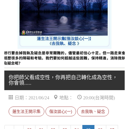
你把師父看成空性，你再把自己轉化成為空性，
你會領.....
日期：2021/06/24
地點：
20:00(台灣時間)
蓮生法王開示集
偕汝談心(一)
去我執、疑念