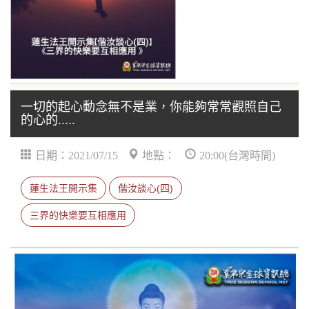
一切的起心動念無不是業，你能夠常常觀照自己
的心的.....
日期：2021/07/15
地點：
20:00(台灣時間)
蓮生法王開示集
偕汝談心(四)
三界的快樂要互相應用