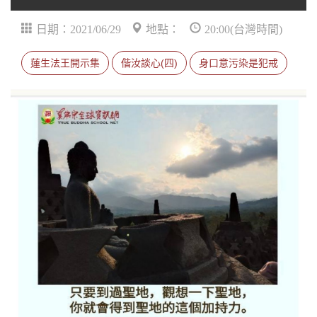
日期：2021/06/29
地點：
20:00(台灣時間)
蓮生法王開示集
偕汝談心(四)
身口意污染是犯戒