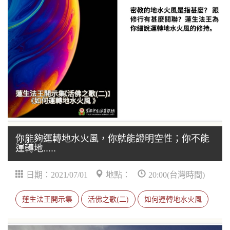
你能夠運轉地水火風，你就能證明空性；你不能
運轉地.....
日期：2021/07/01
地點：
20:00(台灣時間)
蓮生法王開示集
活佛之歌(二)
如何運轉地水火風