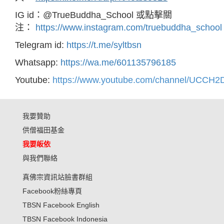
IG id：@TrueBuddha_School 或點擊關
注：
https://www.instagram.com/truebuddha_school
Telegram id:
https://t.me/syltbsn
Whatsapp:
https://wa.me/601135796185
Youtube:
https://www.youtube.com/channel/UCC
我要贊助
供僧福田基金
我要皈依
與我們聯絡
真佛宗資訊站臉書群組
Facebook粉絲專頁
TBSN Facebook English
TBSN Facebook Indonesia