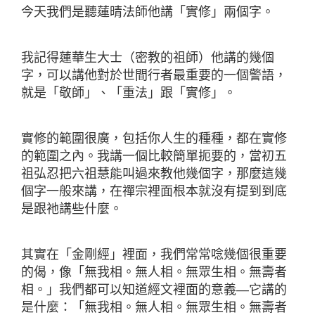
今天我們是聽蓮晴法師他講「實修」兩個字。
我記得蓮華生大士（密教的祖師）他講的幾個
字，可以講他對於世間行者最重要的一個警語，
就是「敬師」、「重法」跟「實修」。
實修的範圍很廣，包括你人生的種種，都在實修
的範圍之內。我講一個比較簡單扼要的，當初五
祖弘忍把六祖慧能叫過來教他幾個字，那麼這幾
個字一般來講，在禪宗裡面根本就沒有提到到底
是跟祂講些什麼。
其實在「金剛經」裡面，我們常常唸幾個很重要
的偈，像「無我相。無人相。無眾生相。無壽者
相。」我們都可以知道經文裡面的意義—它講的
是什麼：「無我相。無人相。無眾生相。無壽者