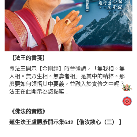
【法王的書箋】
📕法王開示【金剛經】時曾強調，「無我相。無
人相。無眾生相。無壽者相」是其中的精粹。那
麼要如何領悟其中要義，並融入於實修之中呢？
法王在此開示為您揭曉！
《佛法的實踐》
蓮生法王盧勝彥開示集642【偕汝談心（三） 】