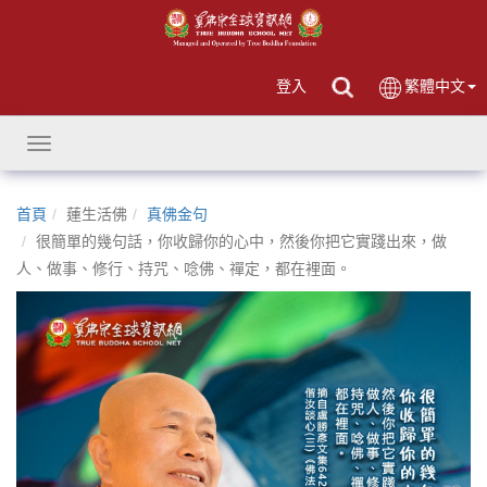
登入
繁體中文
Toggle
navigation
首頁
蓮生活佛
真佛金句
很簡單的幾句話，你收歸你的心中，然後你把它實踐出來，做
人、做事、修行、持咒、唸佛、禪定，都在裡面。