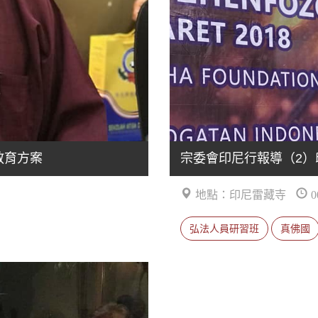
教育方案
宗委會印尼行報導（2
地點：印尼雷藏寺
0
弘法人員研習班
真佛國