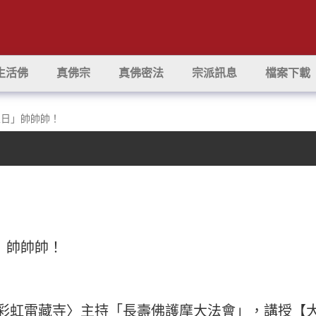
生活佛
真佛宗
真佛密法
宗派訊息
檔案下載
歲生日」帥帥帥！
日」帥帥帥！
王在〈彩虹雷藏寺〉主持「長壽佛護摩大法會」，講授