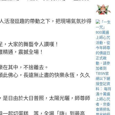
持人活潑逗趣的帶動之下，把現場氣氛抄得
足，大家的舞藝令人讚嘆！
樣精通，震撼全場！
樂在其中，不捨離去。
願此佛心，長遠無止盡的快樂永恆，久久
，是日由於大日普照，太陽光曬，師尊師
母一起切蛋糕…等，全場「嗨」到最高