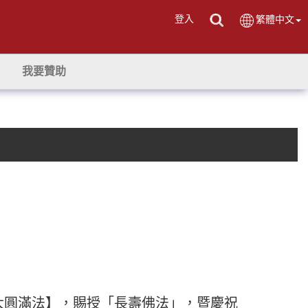
登入
繁體中文
我要贊助
【大圓滿法】，賜授「長壽佛法」，暨慶祝