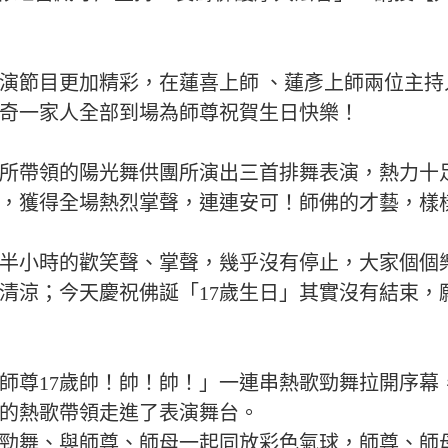
表演節目更加精彩，在蓮喜上師 、蓮彥上師兩位主
奇一家人全部到場為師尊祝賀生日快樂！
所帶領的陽光舞供團所演出三首排舞表演，熱力十
，獲得全場熱烈掌聲，連連安可！師佛的才藝，樣
半小時的歡笑聲、掌聲，幾乎沒有停止，大家個個
清涼；今天慶祝佛誕「17歲生日」其實沒有結束，
師尊17歲帥！帥！帥！」一連串熱歌勁舞拉開序幕
的熱歌帶領走進了表演舞台。
勁舞、與師尊、師母一起同放彩色氣球，師尊、師