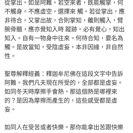
從掌出。如是阿難。若空來者，既能觸掌，何
不觸身。不應虛空，選擇來 觸。若從掌出，應
非待合。又掌出故，合則掌知，離則觸入，臂
腕骨髓，應亦覺知入時 蹤跡。必有覺心，知出
知入。自有一物身中往來。何待合知，要名為
觸。是故當知，受陰虛妄，本非因緣，非自然
性。
聖尊解釋經義：釋迦牟尼佛在這段文字中告訴
阿難。我們凡夫現在所受的，全部都是虛妄。
如同冬天時摩擦手會熱。那這個熱是哪裡來
的？是因為摩擦而產生的，這些感受都是虛
妄。
如同人在受苦或者快樂。那你能拿出苦跟快樂