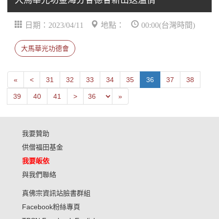
大馬華光功金海分會德會新山送溫情
日期：2023/04/11
地點：
00:00(台灣時間)
大馬華光功德會
First
Next
«
<
31
32
33
34
35
36
37
38
Previous
Last
39
40
41
>
»
我要贊助
供僧福田基金
我要皈依
與我們聯絡
真佛宗資訊站臉書群組
Facebook粉絲專頁