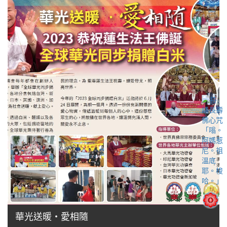
華光送暖‧愛相隨