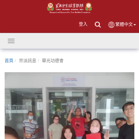
登入
繁體中文
Toggle
navigation
首頁
宗派訊息
華光功德會