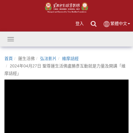
登入
繁體中文
Toggle
navigation
首頁
蓮生活佛
弘法影片
維摩詰經
2024年04月27日 聖尊蓮生活佛盧勝彥互動就是力量及開講「維
摩詰經」