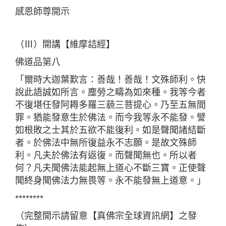
感恩師尊開示
（Ⅲ）開講【維摩詰經】
佛道品第八
「爾時大迦葉歎言：善哉！善哉！文殊師利。快
說此語誠如所言。塵勞之疇為如來種。我等今者
不復堪任發阿耨多羅三藐三菩提心。乃至五無間
罪。猶能發意生於佛法。而今我等永不能發。譬
如根敗之士其於五欲不能復利。如是聲聞諸結斷
者。於佛法中無所復益永不志願。是故文殊師
利。凡夫於佛法有返復。而聲聞無也。所以者
何？凡夫聞佛法能起無上道心不斷三寶。正使聲
聞終身聞佛法力無畏等。永不能發無上道意。」
********
（完整開示請留意【真佛宗全球資訊網】之發