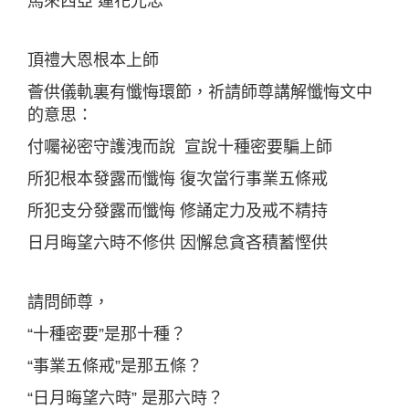
馬來西亞 蓮花光忠
頂禮大恩根本上師
薈供儀軌裏有懺悔環節，祈請師尊講解懺悔文中
的意思：
付囑祕密守護洩而說 宣說十種密要騙上師
所犯根本發露而懺悔 復次當行事業五條戒
所犯支分發露而懺悔 修誦定力及戒不精持
日月晦望六時不修供 因懈怠貪吝積蓄慳供
請問師尊，
“十種密要”是那十種？
“事業五條戒”是那五條？
“日月晦望六時” 是那六時？