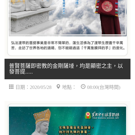
普賢菩薩即密教的金剛薩埵，均是顯密之主，以
發菩提.....
日期：2020/05/28
地點：
08:00(台灣時間)