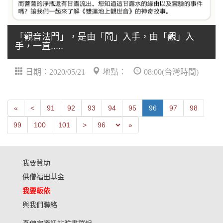
「觀音法門」，是由「聞」入手，由「觀」入
手，一直.....
日期：2020/05/21
地點：
08:00(台灣時間)
First
Next
«
<
91
92
93
94
95
96
97
98
Previous
Last
99
100
101
>
»
我要贊助
供僧福田基金
我要皈依
與我們聯絡