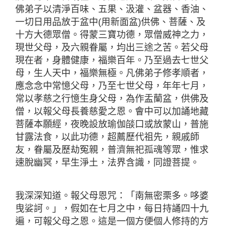
佛弟子以清淨百味、五果、汲灌、盆器、香油、
一切日用品放于盆中(用新面盆)供佛、菩薩、及
十方大德眾僧。得蒙三寶功德，眾僧威神之力，
現世父母，及六親眷屬，均出三途之苦。若父母
現在者，身體健康，福樂百年。乃至過去七世父
母，生人天中，福樂無極。凡佛弟子修孝順者，
應念念中常憶父母，乃至七世父母，年年七月，
常以孝慈之行憶生身父母，為作盂蘭盆，供佛及
僧，以報父母長養慈愛之恩。會中可以加誦地藏
菩薩本願經，夜晚設放瑜伽燄口或放蒙山，普施
甘露法食，以此功德，超薦歷代祖先，親戚師
友，眷屬及歷劫冤親，普濟無祀孤魂等眾，惟求
速脫幽冥，早生淨土，法界含識，同證菩提。
我深深知道。報父母恩咒：「南無密栗多。哆婆
曳娑訶。」，假如在七月之中，每日持誦四十九
遍，可報父母之恩。這是一個方便個人修持的方