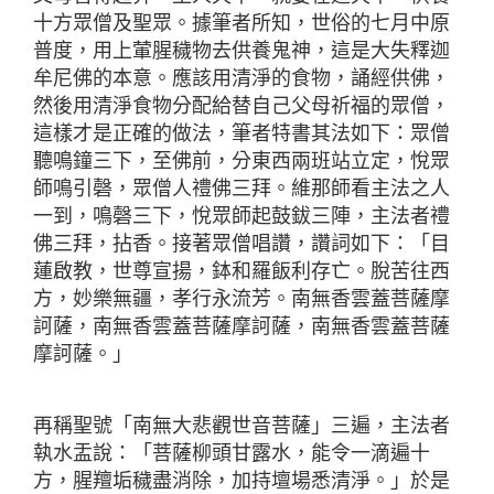
十方眾僧及聖眾。據筆者所知，世俗的七月中原
普度，用上葷腥穢物去供養鬼神，這是大失釋迦
牟尼佛的本意。應該用清淨的食物，誦經供佛，
然後用清淨食物分配給替自己父母祈福的眾僧，
這樣才是正確的做法，筆者特書其法如下：眾僧
聽鳴鐘三下，至佛前，分東西兩班站立定，悅眾
師鳴引磬，眾僧人禮佛三拜。維那師看主法之人
一到，鳴磬三下，悅眾師起鼓鈸三陣，主法者禮
佛三拜，拈香。接著眾僧唱讚，讚詞如下：「目
蓮啟教，世尊宣揚，鉢和羅飯利存亡。脫苦往西
方，妙樂無疆，孝行永流芳。南無香雲蓋菩薩摩
訶薩，南無香雲蓋菩薩摩訶薩，南無香雲蓋菩薩
摩訶薩。」
再稱聖號「南無大悲觀世音菩薩」三遍，主法者
執水盂說：「菩薩柳頭甘露水，能令一滴遍十
方，腥羶垢穢盡消除，加持壇場悉清淨。」於是