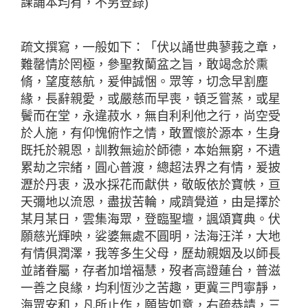
課誦本均有，不另登錄)
疏文撰寫，一般如下：「伏以誦世典蓼莪之章，
難罄情於罔極，參聖教蘭盆之旨，敢竭念於熏
脩，望度慈航，爰伸誠悃。眾等，切念早割塵
緣，長辭親愛，或嚴慈而早喪，頓乏嘗蒸，或星
鬢而在堂，永違菽水，無自利利他之行，尚空受
於人施，有仰愧俯怍之情，敢置懷於源本，生身
既托於親恩，訓教無逾於師德，本始無窮，不遺
累劫之宗緒，圓心普渡，總超法界之有情，爰披
瀝於丹衷，汲水採花而獻供，敬皈依於寶帙，亘
天彌地以流恩，盡拔苦輪，咸躋覺道，由是擇於
某月某日，雲集海眾，登臨聖壇，諷頌寶典。伏
願慈光輝映，娑婆無處不圓明，法海汪洋，大地
有情俱潤澤，我等多生父母，歷劫親姻及以師長
並諸眷屬，存者加增福慧，歿者高證蓮台，普滋
一善之良緣，均利恆沙之苦趣，更冀三門寧靜，
海眾安和，凡所止作，願皆如意，右疏恭請，三