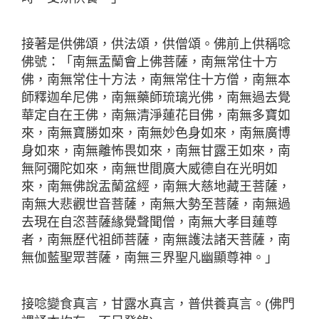
接著是供佛頌，供法頌，供僧頌。佛前上供稱唸
佛號：「南無盂蘭會上佛菩薩，南無常住十方
佛，南無常住十方法，南無常住十方僧，南無本
師釋迦牟尼佛，南無藥師琉璃光佛，南無過去覺
華定自在王佛，南無清淨蓮花目佛，南無多寶如
來，南無寶勝如來，南無妙色身如來，南無廣博
身如來，南無離怖畏如來，南無甘露王如來，南
無阿彌陀如來，南無世間廣大威德自在光明如
來，南無佛說盂蘭盆經，南無大慈地藏王菩薩，
南無大悲觀世音菩薩，南無大勢至菩薩，南無過
去現在自恣菩薩緣覺聲聞僧，南無大孝目蓮尊
者，南無歷代祖師菩薩，南無護法諸天菩薩，南
無伽藍聖眾菩薩，南無三界聖凡幽顯尊神。」
接唸變食真言，甘露水真言，普供養真言。(佛門