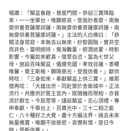
唱讚：「蘭盆會啟，普度門開，恭迎三寶降臨
來，一一坐華台，唯願慈哀，受我妙香齋。南無
齋供養菩薩摩訶薩，南無齋供養菩薩摩訶薩，南
無齋供養菩薩摩訶薩。」主法的人白佛曰：「恭
聞法身常寂，本無去以無來，妙智圓融，實非空
而非色，靈明絕待，覺海難量，俯潤迷蒙，時彰
影響，今屬如來歡喜，僧眾自恣，當為七世父
母，施設百味蘭盆，儀遵充國，孝效目蓮，黍稷
唯馨，覺王斯格，願降慈光，受我供養。」獻供
時唸：「三身如來，奉獻蘭盆上供三寶。」維那
僧再唸：「大雄出世，同赴齋於舍衛城中，正法
流行，共應供於匿王宮內，既隨機而現相，亦普
濟於群生。今辰眾等，謹設蘭盆，志心頂禮，專
申奉獻。千華台上，百寶光中，三十二相之能
仁，八十種好之大覺，盡十方遍法界，過去未來
無量佛寶，唯願不捨慈悲，哀憫有情，是日今
時，受斯供養。」