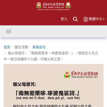
登入
繁體中文
Toggle
navigation
首頁
蓮生活佛
真佛金句
報父母恩咒：「南無密栗多。哆婆曳娑訶。」，假如在七月之
中，每日持誦四十九遍，可報父母之恩。