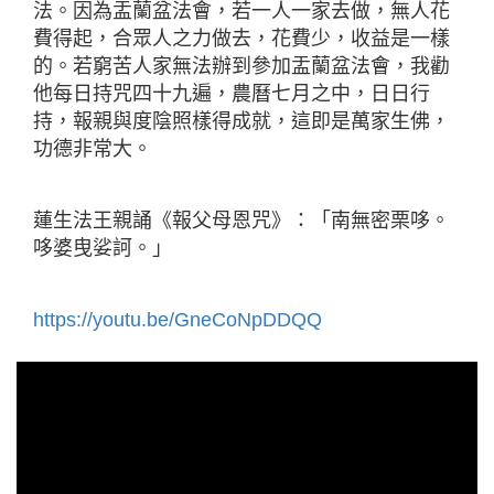
法。因為盂蘭盆法會，若一人一家去做，無人花
費得起，合眾人之力做去，花費少，收益是一樣
的。若窮苦人家無法辦到參加盂蘭盆法會，我勸
他每日持咒四十九遍，農曆七月之中，日日行
持，報親與度陰照樣得成就，這即是萬家生佛，
功德非常大。
蓮生法王親誦《報父母恩咒》：「南無密栗哆。
哆婆曳娑訶。」
https://youtu.be/GneCoNpDDQQ