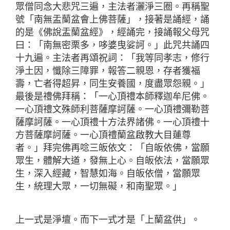
眾僧同念大悲咒三遍，主法者灑淨三圈。再稱聖
號「南無盂蘭盆會上佛菩薩」，接著是誦經，誦
的是《佛說盂蘭盆經》，經誦完，接誦報父母咒
曰：「南無密栗多，哆婆曳娑訶。」此咒共誦四
十九遍。主法者再頌祝詞：「我等同孝志，修行
淨土因，懺除三障罪，報答二親恩，存者獲福
壽，亡者得超昇，同生安養國，度盡眾怨親。」
最後是禮佛拜稱：「一心頂禮本師釋迦牟尼佛。
一心頂禮文殊師利菩薩摩訶薩。一心頂禮彌勒菩
薩摩訶薩。一心頂禮十方法界諸佛。一心頂禮十
方菩薩摩訶薩。一心頂禮蘭盆啟教大目蓮尊
者。」拜完佛再唸三皈依文：「自皈依佛，當願
眾生，體解大道，發無上心。自皈依法，當願眾
生，深入經藏，智慧如海。自皈依僧，當願眾
生，統理大眾，一切無礙，和南聖眾。」
上一式是淨壇。而下一式才是「上蘭盆供」。