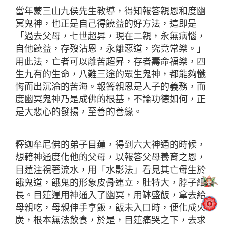
當年蒙三山九侯先生教導，得知報答親恩和度幽
冥鬼神，也正是自己得饒益的好方法，這即是
「過去父母，七世超昇，現在二親，永無病惱，
自他饒益，存歿沾恩，永離惡道，究竟常樂。」
用此法，亡者可以離苦超昇，存者壽命福樂，四
生九有的生命，八難三途的眾生鬼神，都能夠懺
悔而出沉淪的苦海。報答親恩是人子的義務，而
度幽冥鬼神乃是成佛的根基，不論功德如何，正
是大悲心的發揚，至善的善緣。
釋迦牟尼佛的弟子目蓮，得到六大神通的時候，
想藉神通度化他的父母，以報答父母養育之恩，
目蓮注視著流水，用「水影法」看見其亡母生於
餓鬼道，餓鬼的形象皮骨連立，肚特大，脖子細
長。目蓮運用神通入了幽冥，用缽盛飯，拿去給
母親吃，母親伸手拿飯，飯未入口時，便化成火
炭，根本無法飲食，於是，目蓮痛哭之下，去求