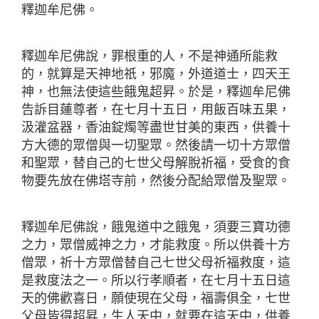
釋迦牟尼佛。
釋迦牟尼佛說，罪根重的人，不是神通所能救
的，就算是天神地祇，邪魔，外道道士，四天王
神，也無法使這些餓鬼超昇。於是，釋迦牟尼佛
告訴目蓮尊者，在七月十五日，用飯百味五果，
汲灌盆器，香油錠燭等盡世甘美的東西，供養十
方大德的眾僧與一切聖眾。然後請一切十方眾僧
和聖眾，替自己的七世父母解脫祈福，受食的食
物要先放在佛塔寺前，然後分配給眾僧及聖眾。
釋迦牟尼佛說，餓鬼道中之餓鬼，須要三寶功德
之力，眾僧威神之力，才能救度。所以供養十方
僧眾，祈十方眾僧替自己七世父母祈福救度，這
是救度法之一。所以行孝順者，在七月十五日這
天的佛歡喜日，願使現在父母，福壽俱全，七世
父母皆得超昇，生人天中，就要在這天中，供養