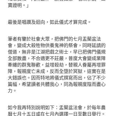
寶證明。」
最後是唱讚及迴向，如此儀式才算完成。
筆者有鑒於社會大眾，把佛門的七月盂蘭盆法
會，變成大殺牲物供養鬼神的祭會，同時延請的
僧道，無非是江湖把戲之術士，早已把佛門儀規
全部散盡，不合適更不莊嚴，普度大會變成業障
牽纏的群鬼聯歡，益增殺劫，替親人眷屬再增罪
障，報親度亡未成，反而全墮於冥獄，這實在是
大錯誤也。因而特地將儀式撰寫而出，佔了不少
篇幅，希望讀者共體我心，同為報親度陰而盡心
力。
如今我再特別說明如下：盂蘭盆法會，於每年農
曆七月十五日或在七月內選擇一日至數日舉行。