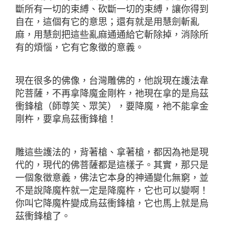
斷所有一切的束縛、砍斷一切的束縛，讓你得到
自在，這個有它的意思；還有就是用慧劍斬亂
麻，用慧劍把這些亂麻通通給它斬除掉，消除所
有的煩惱，它有它象徵的意義。
現在很多的佛像，台灣雕佛的，他說現在護法韋
陀菩薩，不再拿降魔金剛杵，祂現在拿的是烏茲
衝鋒槍（師尊笑、眾笑），要降魔，祂不能拿金
剛杵，要拿烏茲衝鋒槍！
雕這些護法的，背著槍、拿著槍，都因為祂是現
代的，現代的佛菩薩都是這樣子。其實，那只是
一個象徵意義，佛法它本身的神通變化無窮，並
不是說降魔杵就一定是降魔杵，它也可以變啊！
你叫它降魔杵變成烏茲衝鋒槍，它也馬上就是烏
茲衝鋒槍了。