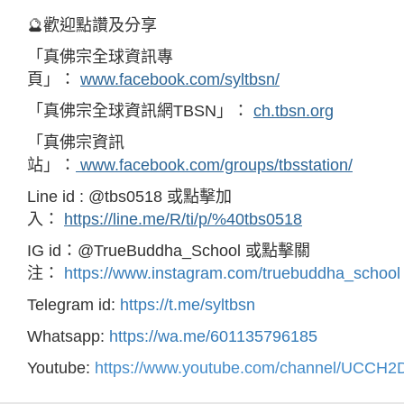
🔮歡迎點讚及分享
「真佛宗全球資訊專
頁」：
www.facebook.com/syltbsn/
「真佛宗全球資訊網TBSN」：
ch.tbsn.org
「真佛宗資訊
站」：
www.facebook.com/groups/tbsstation/
Line id : @tbs0518 或點擊加
入：
https://line.me/R/ti/p/%40tbs0518
IG id：@TrueBuddha_School 或點擊關
注：
https://www.instagram.com/truebuddha_school
Telegram id:
https://t.me/syltbsn
Whatsapp:
https://wa.me/601135796185
Youtube:
https://www.youtube.com/channel/UCC