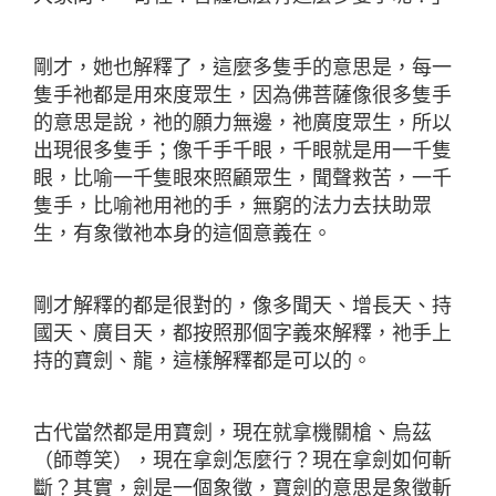
剛才，她也解釋了，這麼多隻手的意思是，每一
隻手祂都是用來度眾生，因為佛菩薩像很多隻手
的意思是說，祂的願力無邊，祂廣度眾生，所以
出現很多隻手；像千手千眼，千眼就是用一千隻
眼，比喻一千隻眼來照顧眾生，聞聲救苦，一千
隻手，比喻祂用祂的手，無窮的法力去扶助眾
生，有象徵祂本身的這個意義在。
剛才解釋的都是很對的，像多聞天、增長天、持
國天、廣目天，都按照那個字義來解釋，祂手上
持的寶劍、龍，這樣解釋都是可以的。
古代當然都是用寶劍，現在就拿機關槍、烏茲
（師尊笑），現在拿劍怎麼行？現在拿劍如何斬
斷？其實，劍是一個象徵，寶劍的意思是象徵斬