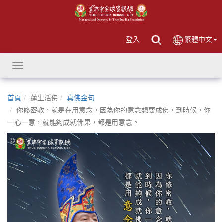
登入
繁體中文
Toggle
navigation
首頁
蓮生活佛
真佛金句
你修密教，就是在用意念，因為你的意念想要成佛，到時候，你
一心一意，就能夠成就佛果，都是用意念。