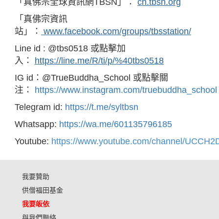
「真佛宗全球資訊網TBSN」：
ch.tbsn.org
「真佛宗資訊
站」：
www.facebook.com/groups/tbsstation/
Line id : @tbs0518 或點擊加
入：
https://line.me/R/ti/p/%40tbs0518
IG id：@TrueBuddha_School 或點擊關
注：
https://www.instagram.com/truebuddha_school
Telegram id:
https://t.me/syltbsn
Whatsapp:
https://wa.me/601135796185
Youtube:
https://www.youtube.com/channel/UCC
我要贊助
供僧福田基金
我要皈依
與我們聯絡