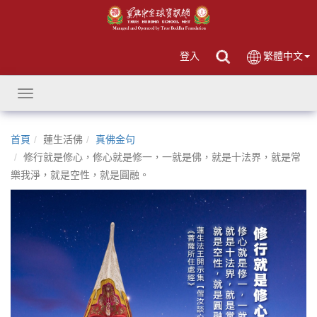
登入
繁體中文
Toggle
navigation
首頁
蓮生活佛
真佛金句
修行就是修心，修心就是修一，一就是佛，就是十法界，就是常
樂我淨，就是空性，就是圓融。