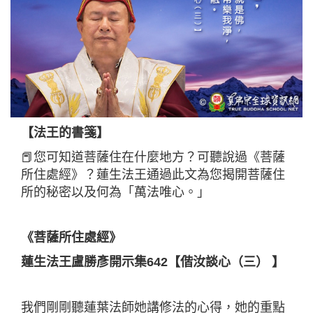
【法王的書箋】
📕您可知道菩薩住在什麼地方？可聽說過《菩薩
所住處經》？蓮生法王通過此文為您揭開菩薩住
所的秘密以及何為「萬法唯心。」
《菩薩所住處經》
蓮生法王盧勝彥開示集642【偕汝談心（三） 】
我們剛剛聽蓮葉法師她講修法的心得，她的重點