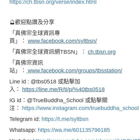
https://ch.tbsn.org/verse/index.html
🔮歡迎點讚及分享
「真佛宗全球資訊專
頁」：
www.facebook.com/syltbsn/
「真佛宗全球資訊網TBSN」：
ch.tbsn.org
「真佛宗資訊
站」：
www.facebook.com/groups/tbsstation/
Line id : @tbs0518 或點擊加
入：
https://line.me/R/ti/p/%40tbs0518
IG id：@TrueBuddha_School 或點擊關
注：
https://www.instagram.com/truebuddha_school
Telegram id:
https://t.me/syltbsn
Whatsapp:
https://wa.me/601135796185