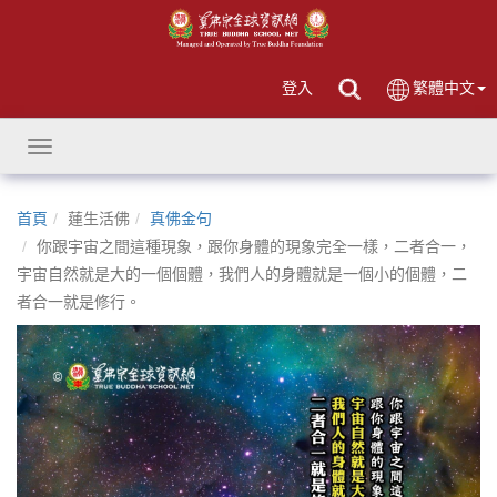
登入
繁體中文
Toggle
navigation
首頁
蓮生活佛
真佛金句
你跟宇宙之間這種現象，跟你身體的現象完全一樣，二者合一，
宇宙自然就是大的一個個體，我們人的身體就是一個小的個體，二
者合一就是修行。