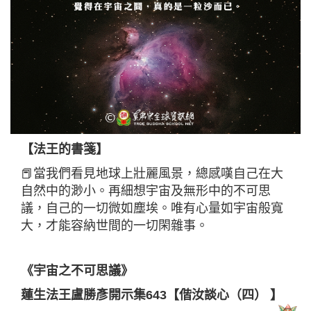
【法王的書箋】
📕當我們看見地球上壯麗風景，總感嘆自己在大
自然中的渺小。再細想宇宙及無形中的不可思
議，自己的一切微如塵埃。唯有心量如宇宙般寬
大，才能容納世間的一切閑雜事。
《宇宙之不可思議》
蓮生法王盧勝彥開示集643【偕汝談心（四） 】