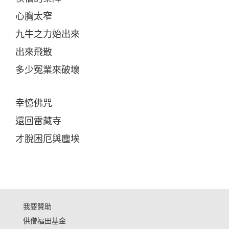
心胸太窄
九牛之力始出來
出來飛散
多少冤業來破壞
幸憶佛咒
還回雷藏寺
才脫困厄與塵埃
我要贊助
供僧福田基金