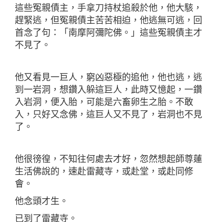
這些冤親債主，手拿刀持杖追殺於他，他大駭，
趕緊逃，但冤親債主苦苦相迫，他逃無可逃，回
首念了句：「南摩阿彌陀佛。」這些冤親債主才
不見了。
他又看見一巨人，窮凶惡極的追他，他也逃，逃
到一岩洞，想鑽入躲這巨人，此時又憶起，一鑽
入岩洞，便入胎，可能是六畜卵生之胎。不敢
入，只好又念佛，這巨人又不見了，岩洞也不見
了。
他很徬徨，不知往何處去才好，忽然想起師尊蓮
生活佛說的，速赴雷藏寺，或赴堂，或赴同修
會。
他念頭才生。
已到了雷藏寺。