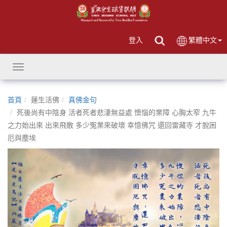
登入
繁體中文
Toggle
navigation
首頁
蓮生活佛
真佛金句
死後尚有中陰身 活者死者悲淒無益處 懊惱的業障 心胸太窄 九牛
之力始出來 出來飛散 多少冤業來破壞 幸憶佛咒 還回雷藏寺 才脫困
厄與塵埃