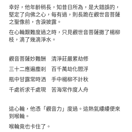
幸好，他年齡稍長，知昔日所為，是大錯誤的，
堅定了向佛之心，每有過，則長跪在觀世音菩薩
之聖像前，含淚披露。
在心輪艱難度過之時，只見觀世音菩薩撒了楊柳
枝，滴了幾滴淨水。
觀音菩薩妙難酬 清淨莊嚴累劫修
三十二應遍塵剎 百千萬劫化閻浮
瓶中甘露常時洒 手中楊柳不計秋
千處祈求千處現 苦海常作度人舟
這心輪，他憑「觀音力」度過。這熱氣縷縷便來
到喉輪。
喉輪竟也卡住了。