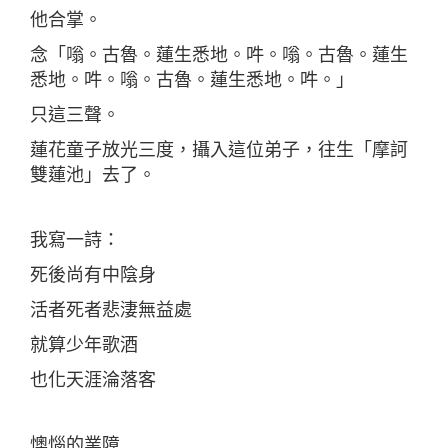
他合掌。
念「嗡。古魯。蓮生悉地。吽。嗡。古魯。蓮生
悉地。吽。嗡。古魯。蓮生悉地。吽。」
只這三聲。
蓮花童子放光三度，攝入這位弟子，往生「摩訶
雙蓮池」去了。
我寫一詩：
死後尚有中陰身
活者死者悲淒無益處
就算少年歌酒
也化天涯淪落客
懊惱的業障