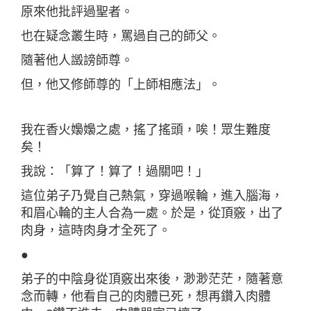
原來他批評過聖者。
也在疑念叢生時，罵過自己的師父。
隨著他人譭謗師尊。
但，他又修師尊的「上師相應法」。
我在香火嬝嬝之處，搖了搖頭，唉！眾生難度
矣！
我說：「算了！算了！過關吧！」
這位弟子乃覺自己熱氣，穿過喉輪，進入腦海，
和眉心輪的主人合為一處。於是，從頂竅，出了
肉身，這時肉身才全死了。
●
弟子的中陰身從頂竅出來後，渺渺茫茫，隨著意
念而轉，他看自己的肉體已死，想再鑽入肉體