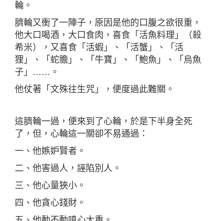
輪。
臍輪又衝了一陣子，原因是他的口腹之欲很重，
他大口喝酒，大口食肉，喜食「活魚料理」（殺
希米），又喜食「活蝦」、「活蟹」、「活
狸」、「蛇膽」、「牛寶」、「鮑魚」、「烏魚
子」……。
他仗著「文殊往生咒」，便度過此難關。
這臍輪一過，便來到了心輪，於是下半身全死
了，但，心輪這一關卻不易通過：
一、他嫉妒賢者。
二、他害過人，誣陷別人。
三、他心量狹小。
四、他貪心錢財。
五、他動不動嗔心大重。