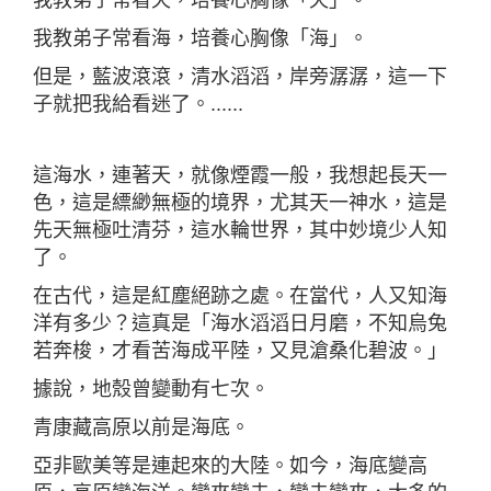
我教弟子常看天，培養心胸像「天」。
我教弟子常看海，培養心胸像「海」。
但是，藍波滾滾，清水滔滔，岸旁潺潺，這一下
子就把我給看迷了。......
這海水，連著天，就像煙霞一般，我想起長天一
色，這是縹緲無極的境界，尤其天一神水，這是
先天無極吐清芬，這水輪世界，其中妙境少人知
了。
在古代，這是紅塵絕跡之處。在當代，人又知海
洋有多少？這真是「海水滔滔日月磨，不知烏兔
若奔梭，才看苦海成平陸，又見滄桑化碧波。」
據說，地殼曾變動有七次。
青康藏高原以前是海底。
亞非歐美等是連起來的大陸。如今，海底變高