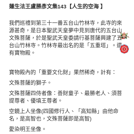
蓮生法王盧勝彥文集143【人生的空海 】
我們巡禮到第三十一番五台山竹林寺，此寺的來
源甚奇，是日本聖武天皇夢中見到唐代的五台山
文殊菩薩，於是聖武天皇委請行基菩薩興建了五
台山竹林寺。竹林寺最出名的是「五重塔」。還
有寶物殿。
寶物殿內的「重要文化財」果然稀奇，計有：
文殊菩薩的獅子。
文殊菩薩四侍者像：善財童子、最勝老人、須菩
提尊者、優填王尊者。
空鏡上人坐像(四國修行人、「高知縣」由他命
名，是高智也，文殊菩薩即是高智)
愛染明王坐像。