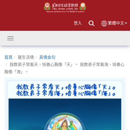
登入
繁體中文
Toggle
navigation
首頁
蓮生活佛
真佛金句
我教弟子常看天，培養心胸像「天」。 我教弟子常看海，培養心
胸像「海」。