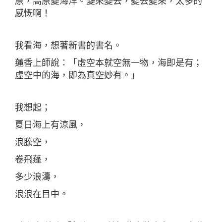
原，高原變海洋。變來變去，變去變來，太多的
感慨啊！
我看海，想著新書的書名。
蓮香上師說：「虛空本就空無一物，海即是有；
虛空中的海，即為真空妙有。」
我想起；
夏日海上有涼風，
浪騰空，
卷飛蓬，
多少浪濤，
浪浪在目中。