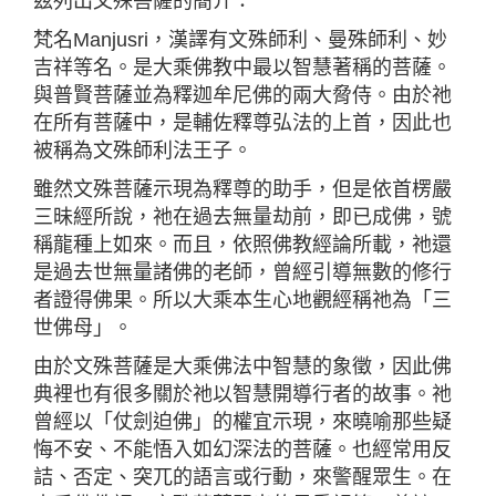
茲列出文殊菩薩的簡介：
梵名Manjusri，漢譯有文殊師利、曼殊師利、妙
吉祥等名。是大乘佛教中最以智慧著稱的菩薩。
與普賢菩薩並為釋迦牟尼佛的兩大脅侍。由於祂
在所有菩薩中，是輔佐釋尊弘法的上首，因此也
被稱為文殊師利法王子。
雖然文殊菩薩示現為釋尊的助手，但是依首楞嚴
三昧經所說，祂在過去無量劫前，即已成佛，號
稱龍種上如來。而且，依照佛教經論所載，祂還
是過去世無量諸佛的老師，曾經引導無數的修行
者證得佛果。所以大乘本生心地觀經稱祂為「三
世佛母」。
由於文殊菩薩是大乘佛法中智慧的象徵，因此佛
典裡也有很多關於祂以智慧開導行者的故事。祂
曾經以「仗劍迫佛」的權宜示現，來曉喻那些疑
悔不安、不能悟入如幻深法的菩薩。也經常用反
詰、否定、突兀的語言或行動，來警醒眾生。在