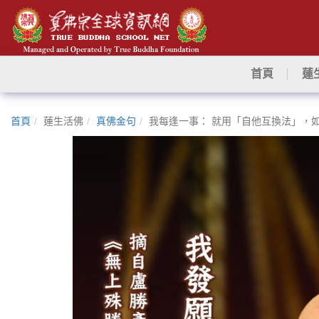
首頁
蓮
首頁
蓮生活佛
真佛金句
我每逢一事： 就用「自他互換法」，