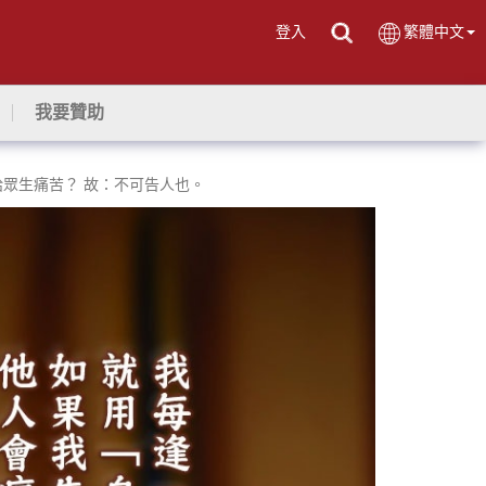
登入
繁體中文
我要贊助
眾生痛苦？ 故：不可告人也。