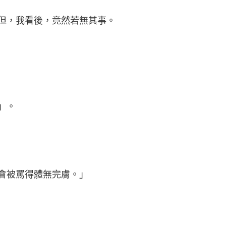
但，我看後，竟然若無其事。
」。
會被罵得體無完膚。」