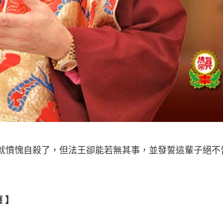
早就憤愧自殺了，但法王卻能若無其事，並發誓這輩子絕
 】