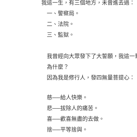
我這一生，有三個地方，未曾進去過：
一、警察局。
二、法院。
三、監獄。
我曾經向大眾發下了大誓願，我這一輩
為什麼？
因為我是修行人，發四無量菩提心：
慈──給人快樂。
悲──拔除人的痛苦。
喜──歡喜無盡的去做。
捨──平等捨與。