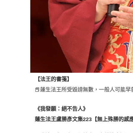
【法王的書箋】
📕蓮生法王所受毀謗無數，一般人可能
《我發願：絕不告人》
蓮生法王盧勝彥文集223【無上殊勝的感應