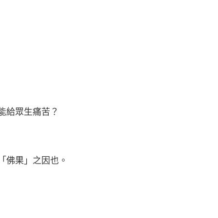
能給眾生痛苦？
「佛果」之因也。