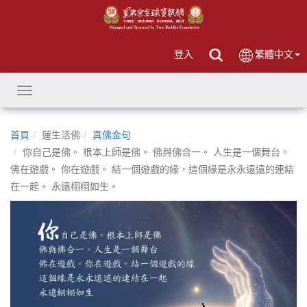
登入
繁體中文
Toggle
navigation
首頁
蓮生活佛
真佛金句
你自己是佛。 根本上師是佛。 佛與佛合一。 人生是一個舞台。
佛在遊戲。 你在遊戲。 結一個遊戲的緣，這個緣是永永遠遠的連結
在一起。 永遠栩栩如生。