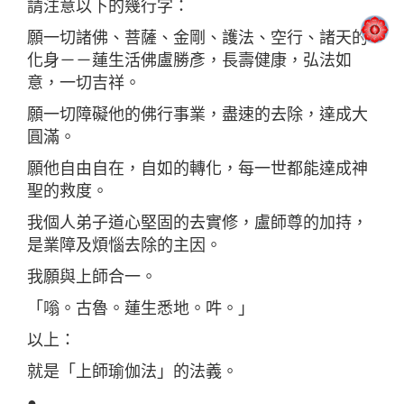
請注意以下的幾行字：
願一切諸佛、菩薩、金剛、護法、空行、諸天的
化身－－蓮生活佛盧勝彥，長壽健康，弘法如
意，一切吉祥。
願一切障礙他的佛行事業，盡速的去除，達成大
圓滿。
願他自由自在，自如的轉化，每一世都能達成神
聖的救度。
我個人弟子道心堅固的去實修，盧師尊的加持，
是業障及煩惱去除的主因。
我願與上師合一。
「嗡。古魯。蓮生悉地。吽。」
以上：
就是「上師瑜伽法」的法義。
●