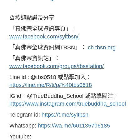
🔮歡迎點讚及分享
「真佛宗全球資訊專頁」：
www.facebook.com/syltbsn/
「真佛宗全球資訊網TBSN」：
ch.tbsn.org
「真佛宗資訊站」：
www.facebook.com/groups/tbsstation/
Line id : @tbs0518 或點擊加入：
https://line.me/R/ti/p/%40tbs0518
IG id：@TrueBuddha_School 或點擊關注：
https://www.instagram.com/truebuddha_school
Telegram id:
https://t.me/syltbsn
Whatsapp:
https://wa.me/601135796185
Youtube: