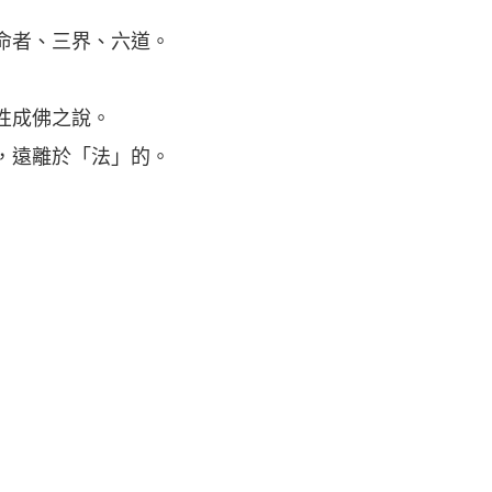
命者、三界、六道。
性成佛之說。
，遠離於「法」的。