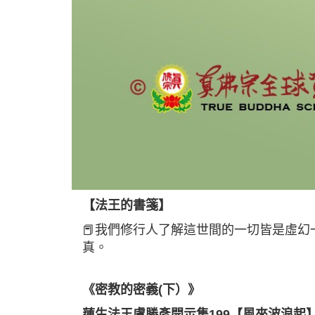
【法王的書箋】
📕我們修行人了解這世間的一切皆是虛
真。
《密教的密義(下）》
蓮生法王盧勝彥開示集199【風來波浪起