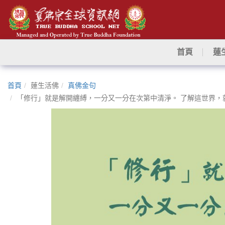
首頁
蓮
首頁
蓮生活佛
真佛金句
「修行」就是解開纏縛，一分又一分在次第中清淨。 了解這世界，