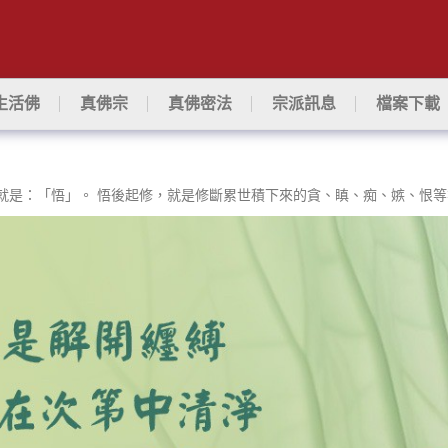
生活佛
真佛宗
真佛密法
宗派訊息
檔案下載
就是：「悟」。 悟後起修，就是修斷累世積下來的貪、瞋、痴、嫉、恨等