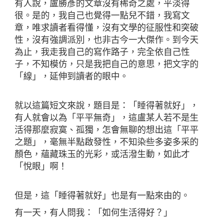
有人說，盧勝彥的文章沒有稀奇之處，平淡得
很。是的，我自己也覺得一點兒不錯，我寫文
章，唯求讀者看得懂，沒有文學的征服性和突破
性，沒有強調派別，也非古今一大傑作。到今天
為止，我走我自己的寫作路子，完全依自己性
子，不知模仿，只是我把自己的意思，把文字的
「線」，延伸到讀者的眼中。
就以這篇短文來說，題目是：「睡得著就好」，
有人就會以為「平平無奇」，這盧某人若不是生
活得那麼寂寞、孤獨，怎會無聊的想出這「平平
之題」，毫無半點啟發性，不知染些多姿多采的
顏色，蘊藏珠玉的光彩，或活潑生動，如此才
「悅眼」啊！
但是，這「睡得著就好」也是有一點來由的。
有一天，有人問我：「如何生活得好？」