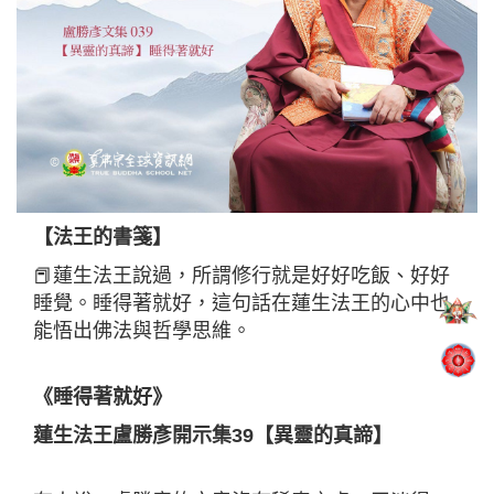
【法王的書箋】
📕蓮生法王說過，所謂修行就是好好吃飯、好好
睡覺。睡得著就好，這句話在蓮生法王的心中也
能悟出佛法與哲學思維。
《睡得著就好》
蓮生法王盧勝彥開示集39【異靈的真諦】