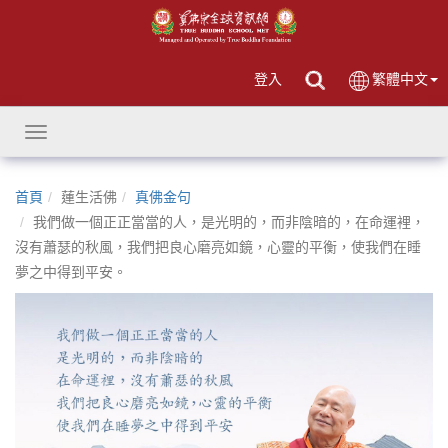
登入
繁體中文
Toggle
navigation
首頁
蓮生活佛
真佛金句
我們做一個正正當當的人，是光明的，而非陰暗的，在命運裡，
沒有蕭瑟的秋風，我們把良心磨亮如鏡，心靈的平衡，使我們在睡
夢之中得到平安。