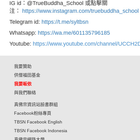
IG id：@TrueBuddha_School 或點擊關
注：
https://www.instagram.com/truebuddha_school
Telegram id:
https://t.me/syltbsn
Whatsapp:
https://wa.me/601135796185
Youtube:
https://www.youtube.com/channel/UCC
我要贊助
供僧福田基金
我要皈依
與我們聯絡
真佛宗資訊站臉書群組
Facebook粉絲專頁
TBSN Facebook English
TBSN Facebook Indonesia
真佛宗網路大學