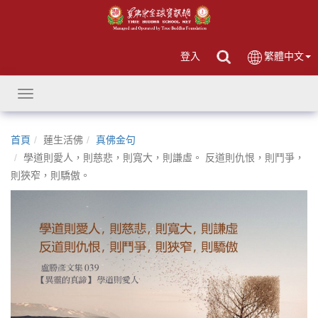
登入
繁體中文
Toggle
navigation
首頁
蓮生活佛
真佛金句
學道則愛人，則慈悲，則寬大，則謙虛。 反道則仇恨，則鬥爭，
則狹窄，則驕傲。