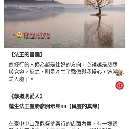
【法王的書箋】
📕修行的人修為越是往好的方向，心裡越是慈悲
與寬容。反之，則是產生了驕傲與我慢心，這就
是入魔了。
《學道則愛人》
蓮生法王盧勝彥開示集39【異靈的真諦】
在臺中中山路鼎盛參藥行的店面內室，有一塊瓷