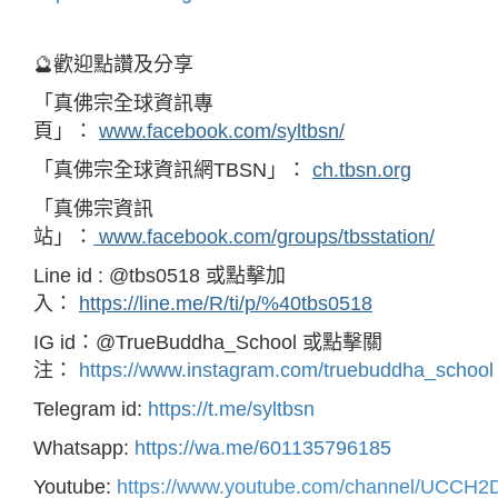
🔮歡迎點讚及分享
「真佛宗全球資訊專
頁」：
www.facebook.com/syltbsn/
「真佛宗全球資訊網TBSN」：
ch.tbsn.org
「真佛宗資訊
站」：
www.facebook.com/groups/tbsstation/
Line id : @tbs0518 或點擊加
入：
https://line.me/R/ti/p/%40tbs0518
IG id：@TrueBuddha_School 或點擊關
注：
https://www.instagram.com/truebuddha_school
Telegram id:
https://t.me/syltbsn
Whatsapp:
https://wa.me/601135796185
Youtube:
https://www.youtube.com/channel/UCC