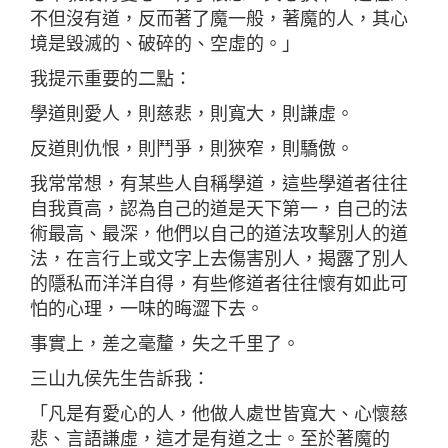
不但沒有道，反而著了魔一般，著魔的人，其心
境是毀滅的、破碎的、空虛的。」
我提示重要的二點：
學道則愛人，則慈悲，則寬大，則謙虛。
反道則仇恨，則鬥爭，則狹窄，則驕傲。
我常常想，有某些人自稱學道，這些學道者往往
自我貢高，認為自己的道是天下第一，自己的法
術最高、最深，他們以自己的道法攻擊別人的道
法，在言行上或文字上去傷害別人，揭露了別人
的隱私而洋洋自得，有些修道者往往懷有如此可
怕的心理，一味的晦澀下去。
事實上，差之毫釐，失之千里了。
三山九侯先生告訴我：
「凡是有愛心的人，他做人處世皆寬大、心懷慈
悲、言語謙虛，這才是有道之士。至於著魔的