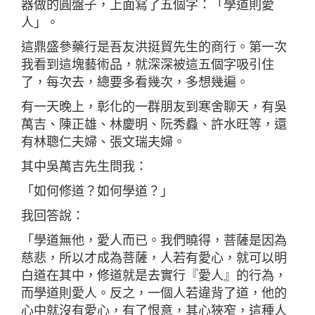
器做的圓盤子，上面寫了五個字：「學道則愛
人」。
這鼎盛參藥行是吾友洪挺貿先生的商行。第一次
我看到這塊藝術品，就深深被這五個字吸引住
了，每次去，總要多看幾次，多想幾遍。
有一天晚上，彰化的一群朋友到寒舍聊天，有吳
萬吉、陳正雄、林慶明、阮秀灥、許水旺等，還
有林聰仁夫婦、張文瑞夫婦。
其中吳萬吉先生問我：
「如何修道？如何學道？」
我回答說：
「學道無他，愛人而已。我們曉得，菩薩是因為
慈悲，所以才成為菩薩，人若有愛心，就可以明
白道在其中，修道就是去實行『愛人』的行為，
而學道則愛人。反之，一個人若違背了道，他的
心中就沒有愛心，有了恨意，其心狹窄，這種人