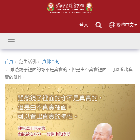
登入
繁體中文
Toggle
navigation
首頁
蓮生活佛
真佛金句
雖然鏡子裡面的你不是真實的，但是由不真實裡面，可以看出真
實的佛性。