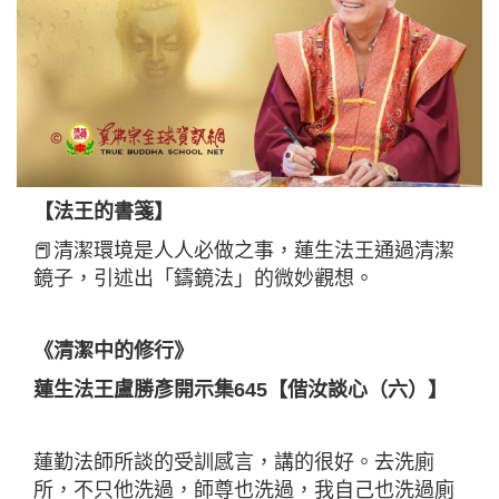
【法王的書箋】
📕清潔環境是人人必做之事，蓮生法王通過清潔
鏡子，引述出「鑄鏡法」的微妙觀想。
《清潔中的修行》
蓮生法王盧勝彥開示集645【偕汝談心（六）】
蓮勤法師所談的受訓感言，講的很好。去洗廁
所，不只他洗過，師尊也洗過，我自己也洗過廁