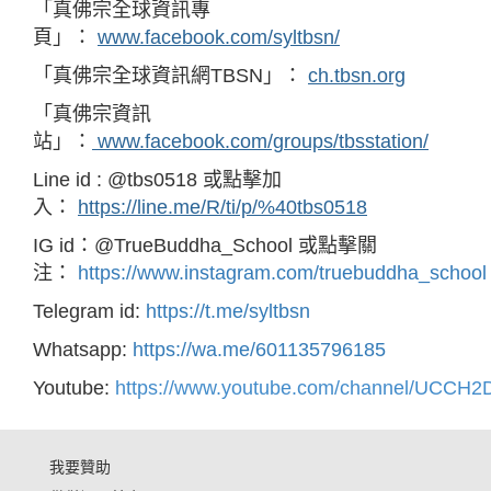
「真佛宗全球資訊專
頁」：
www.facebook.com/syltbsn/
「真佛宗全球資訊網TBSN」：
ch.tbsn.org
「真佛宗資訊
站」：
www.facebook.com/groups/tbsstation/
Line id : @tbs0518 或點擊加
入：
https://line.me/R/ti/p/%40tbs0518
IG id：@TrueBuddha_School 或點擊關
注：
https://www.instagram.com/truebuddha_school
Telegram id:
https://t.me/syltbsn
Whatsapp:
https://wa.me/601135796185
Youtube:
https://www.youtube.com/channel/UCC
我要贊助