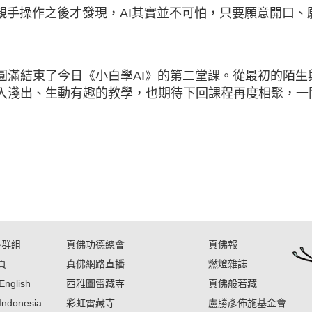
親手操作之後才發現，AI其實並不可怕，只要願意開口
圓滿結束了今日《小白學AI》的第二堂課。從最初的陌生
入淺出、生動有趣的教學，也期待下回課程再度相聚，一同
書群組
真佛功德總會
真佛報
頁
真佛網路直播
燃燈雜誌
English
西雅圖雷藏寺
真佛般若藏
Indonesia
彩虹雷藏寺
盧勝彥佈施基金會