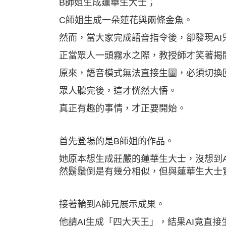
B師姐生成蓮華生大士；
C師姐生成一朵蓮花與兩條金魚。
然而，當大家完成語音指令後，卻發現A
正當眾人一頭霧水之際，教授師才笑著揭
原來，語音模式無法直接生圖，必須切換
眾人聽完後，這才恍然大悟。
真正有趣的事情，才正要開始。
首先登場的是B師姐的作品。
她原本想生成莊嚴的蓮華生大士，沒想到
然鬍鬚倒是有幾分相似，但與蓮華生大士
接著輪到A師兄展示成果。
他請AI生成「四大天王」，結果AI竟直