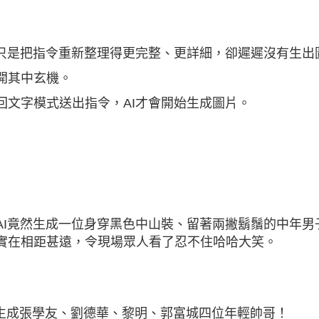
I只是把指令重新整理得更完整、更詳細，卻遲遲沒有生出
開其中玄機。
回文字模式送出指令，AI才會開始生成圖片。
AI竟然生成一位身穿黑色中山裝、留著兩撇鬍鬚的中年男
實在相距甚遠，令現場眾人看了忍不住哈哈大笑。
接生成張學友、劉德華、黎明、郭富城四位年輕帥哥！