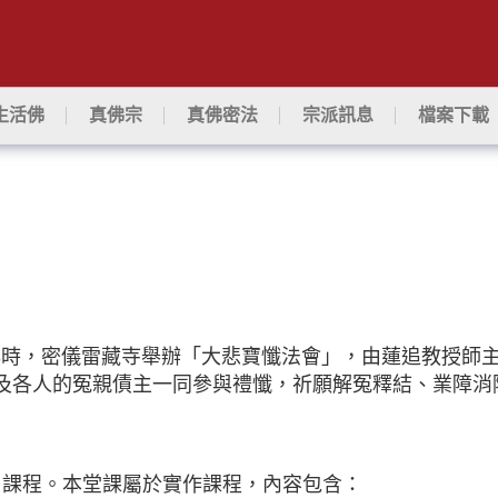
生活佛
真佛宗
真佛密法
宗派訊息
檔案下載
下午3時，密儀雷藏寺舉辦「大悲寶懺法會」，由蓮追教授
及各人的冤親債主一同參與禮懺，祈願解冤釋結、業障消
》課程。本堂課屬於實作課程，內容包含：