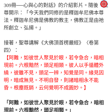
309冊──心與心的對話》的介紹影片。隨後，聖
尊開示：「今天我們同修的是釋迦牟尼佛本尊
法。釋迦牟尼佛是佛教的教主，佛教正是由祂
所創立、弘揚。」
接著，聖尊講解《大佛頂首楞嚴經》〈卷第
四〉：
【阿難，如彼世人聚見於眼，若令急合，暗相
現前。六根黯然，頭足相類。彼人以手循體外
繞，彼雖不見，頭足一辨，知覺是同。緣見因
明，暗成無見。不明自發，則諸暗相永不能
昏。根塵既銷，云何覺明不成圓妙。】
「阿難，如彼世人聚見於眼，若令急合，暗相
現前。六根黯然，頭足相類。」