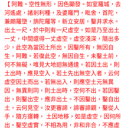
【 阿難。空性無形，因色顯發。如室羅城，去
河遙處，諸剎利種，及婆羅門，毗舍，首陀，
兼頗羅墮，旃陀羅等，新立安居，鑿井求水。
出土一尺，於中則有一尺虛空。如是乃至出土
一丈，中間還得一丈虛空。虛空淺深，隨出多
少，此空為當因土所出，因鑿所有，無因自
生。阿難。若復此空，無因自生，未鑿土前，
何不無礙，唯見大地迴無通達。若因土出，則
土出時，應見空入。若土先出無空入者，云何
虛空因土而出。若無出入，則應空土元無異
因。無異則同，則土出時，空何不出。若因鑿
出，則鑿出空，應非出土。不因鑿出，鑿自出
土，云何見空。汝更審諦，諦審諦觀，鑿從人
手，隨方運轉， 土因地移，如是虛空，因何所
出。鑿空虛實，不相為用，非和非合，不應虛