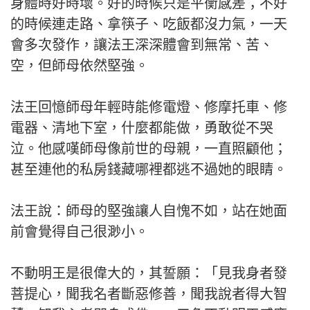
身體時好時壞。好的時候只是平衡感差；不好
的時候連走路、拿筷子、吃飯都沒力氣，一天
會多次發作，讓法王深深體會到無常、苦、
空，但師母依然堅強。
法王回憶師母年輕時能修電燈、修摩托車、修
電器、清地下室，什麼都能做，勇敢從不哭
泣。他感嘆師母像前世的母親，一直照顧他；
甚至連他的私房錢藏哪裡都逃不過她的眼睛。
法王說：師母的堅強讓人自愧不如，站在她面
前會覺得自己很渺小。
不動明王是很偉大的，其誓願：「見我身者發
菩提心，聞我名者斷惡修善，聞我說者得大智