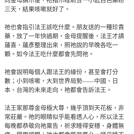
向金母請示後，祂指示睡前含一小匙白色藥粉
三天，結果咳嗽就好了。
祂也會指引法王該吃什麼。朋友送的一種珍貴
藥，放了一年快過期，金母提醒後，法王才請
蓮喜、蓮彥整理出來，照祂說的早晚各吃一
顆。如今法王吃什麼都會先問祂。
祂會說明每個人跟法王的緣份，甚至會打分
數；小到咳嗽，大到世界局勢——中國、日
本、台灣的未來走向，祂都會告訴法王。
法王家那尊金母極大尊，幾乎頂到天花板，非
常莊嚴。祂的眼睛似乎能看透人心，所以法王
每晚都恭敬向祂稟告，祈求睡得安穩、身體無