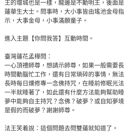
王的壇城也是一樣，龍邊是不動明王，後面是
蓮華生大士。問事時，大小事皆由瑤池金母指
示，大事金母，小事滿願童子。
進入主題【你問我答】互動時間。
臺灣蓮花孟樺問：
一心頂禮師尊，想請示師尊，如果一般需要長
時間動腦忙工作，還有日常瑣碎的事情，無法
長時每日燻修專一念佛持咒，在睡前修眠光法
一半就睡著了，如此還有什麼方法能夠幫助睡
夢中能夠自主持咒？念佛？破夢？或自知夢境
是假的而破夢？謝謝師尊。
法王笑着說：這個問題去問雙蓮就知道了。