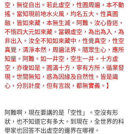
空，無從自出。若此虛空，性圓周遍，本不動
搖。當知現前地水火風，均名五大。性真圓
融，皆如來藏，本無生滅。阿難。汝心昏迷，
不悟四大元如來藏。當觀虛空，為出為入，為
非出入。汝全不知如來藏中，性覺真空，性空
真覺，清淨本然，周遍法界。隨眾生心，應所
知量。阿難。如一井空，空生一井。十方虛
空，亦復如是。圓滿十方，寧有方所，循業發
現。世間無知，惑為因緣及自然性。皆是識
心，分別計度，但有言說，都無實義。】
阿難啊，現在要講的是「空性」。空沒有形
狀，也不知道它有多大。到現在，全世界的科
學家也回答不出虛空的邊界在哪裡。