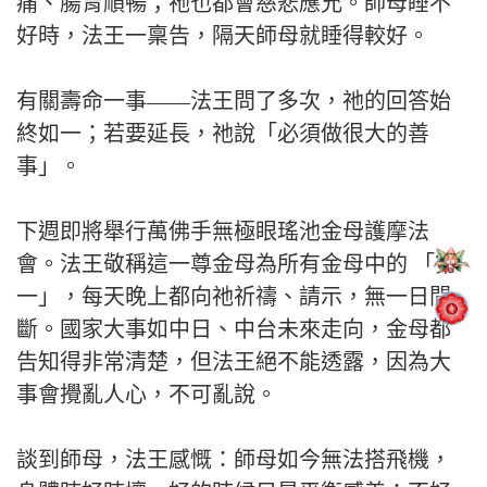
痛、腸胃順暢；祂也都會慈悲應允。師母睡不
好時，法王一稟告，隔天師母就睡得較好。
有關壽命一事——法王問了多次，祂的回答始
終如一；若要延長，祂說「必須做很大的善
事」。
下週即將舉行萬佛手無極眼瑤池金母護摩法
會。法王敬稱這一尊金母為所有金母中的 「第
一」，每天晚上都向祂祈禱、請示，無一日間
斷。國家大事如中日、中台未來走向，金母都
告知得非常清楚，但法王絕不能透露，因為大
事會攪亂人心，不可亂說。
談到師母，法王感慨：師母如今無法搭飛機，