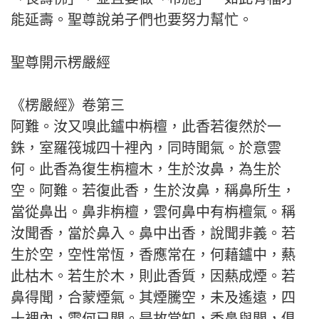
能延壽。聖尊說弟子們也要努力幫忙。
聖尊開示楞嚴經
《楞嚴經》卷第三
阿難。汝又嗅此鑪中栴檀，此香若復然於一
銖，室羅筏城四十裡內，同時聞氣。於意雲
何。此香為復生栴檀木，生於汝鼻，為生於
空。阿難。若復此香，生於汝鼻，稱鼻所生，
當從鼻出。鼻非栴檀，雲何鼻中有栴檀氣。稱
汝聞香，當於鼻入。鼻中出香，說聞非義。若
生於空，空性常恆，香應常在，何藉鑪中，爇
此枯木。若生於木，則此香質，因爇成煙。若
鼻得聞，合蒙煙氣。其煙騰空，未及遙遠，四