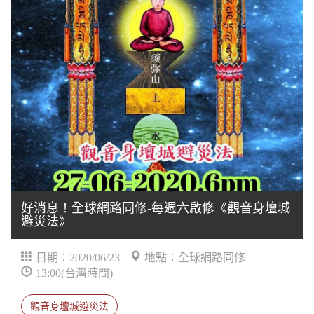
好消息！全球網路同修-每週六啟修《觀音身壇城
避災法》
日期：2020/06/23
地點：全球網路同修
13:00(台灣時間)
觀音身壇城避災法