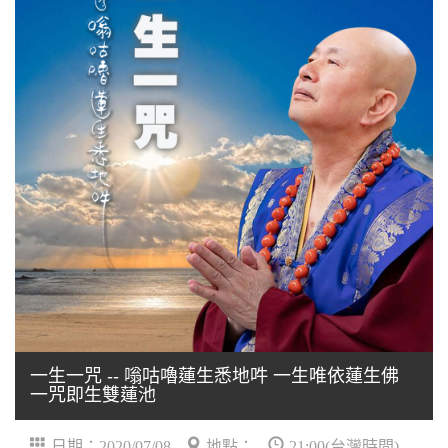
一生一咒 -- 嗡咕嚕蓮生悉地吽 一生唯依蓮生佛
一咒即生雙蓮池
日期：2020/07/08
地點：
21:00(台灣時間)