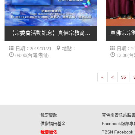
【宗委會活動訊息】真佛宗教育研習會台灣最新流程！
日期：2019/01/21
地點：
日期：201
09:00(台灣時間)
12:00(
First
Next
«
<
96
我要贊助
真佛宗資訊站臉
供僧福田基金
Facebook粉絲專
我要皈依
TBSN Facebook 