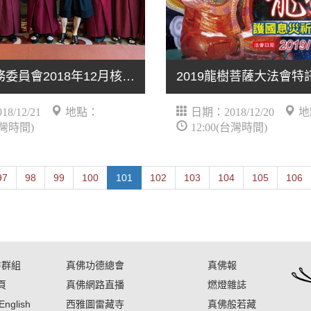
真佛宗宗務委員會2018年12月核心小組會議順利舉行
2019龍樹菩薩大法會特
8/12/21
地點：
日期：2018/12/20
地
台灣時間)
12:00(台灣時間)
97
98
99
100
101
102
103
104
105
106
書群組
真佛功德總會
真佛報
頁
真佛網路直播
燃燈雜誌
English
西雅圖雷藏寺
真佛般若藏