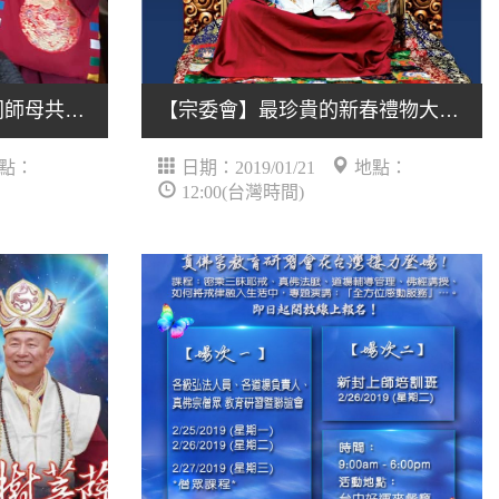
大年初二，師尊特別陪同師母共赴娘家餐宴
【宗委會】最珍貴的新春禮物大放送！
點：
日期：2019/01/21
地點：
12:00(台灣時間)