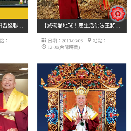
真佛宗2019年秋季教育研習暨聯誼會
【減碳愛地球！蓮生活佛法王將於本週六帶領大衆植樹贈樹苗 、提倡心靈環保】
點：
日期：2019/03/06
地點：
12:00(台灣時間)