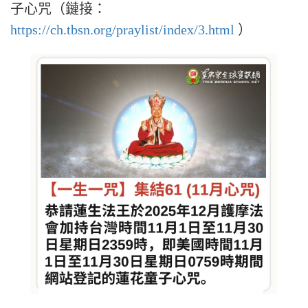
子心咒（鏈接：
https://ch.tbsn.org/praylist/index/3.html
）