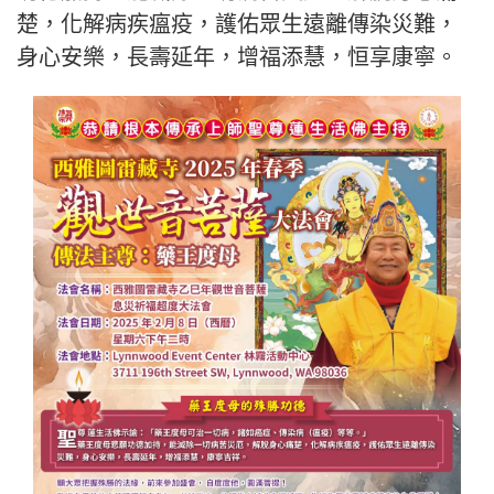
楚，化解病疾瘟疫，護佑眾生遠離傳染災難，
身心安樂，長壽延年，增福添慧，恒享康寧。