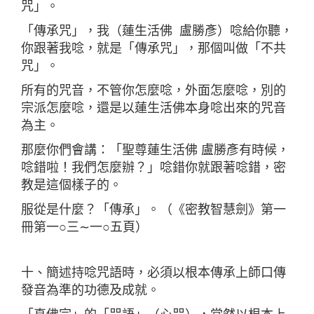
咒」。
「傳承咒」，我（蓮生活佛 盧勝彥）唸給你聽，
你跟著我唸，就是「傳承咒」，那個叫做「不共
咒」。
所有的咒音，不管你怎麼唸，外面怎麼唸，別的
宗派怎麼唸，還是以蓮生活佛本身唸出來的咒音
為主。
那麼你們會講：「聖尊蓮生活佛 盧勝彥有時候，
唸錯啦！我們怎麼辦？」唸錯你就跟著唸錯，密
教是這個樣子的。
服從是什麼？「傳承」。（《密教智慧劍》第一
冊第一○三∼一○五頁）
十、簡述持唸咒語時，必須以根本傳承上師口傳
發音為準的功德及成就。