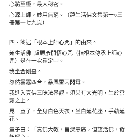
心髓至極，最大秘密。
心源上師，妙用無窮。（蓮生活佛文集第一○三
冊第一七九頁）
四、簡述「根本上師心咒」的由來。
蓮生活佛 盧勝彥開悟心咒（指根本傳承上師心
咒）是在一次禪定中。
我坐金剛臺。
忽然雲霧四合，暴風雷雨閃電。
我進入真佛三昧法界觀。須臾有大光明，生於雲
霧之上。
見一童子，全身白色天衣，坐白蓮花座，手執蓮
花。
童子曰：「真佛大教，旨深意廣，但望活佛，發