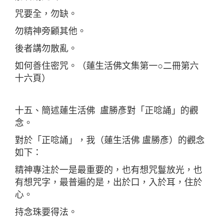
咒要全，勿缺。
勿精神旁顧其他。
後者講勿散亂。
如何善住密咒。（蓮生活佛文集第一○二冊第六
十六頁）
十五、簡述蓮生活佛 盧勝彥對「正唸誦」的觀
念。
對於「正唸誦」，我（蓮生活佛 盧勝彥）的觀念
如下：
精神專注於一是最重要的，也有想咒鬘放光，也
有想咒字，最普遍的是，出於口，入於耳，住於
心。
持念珠要得法。