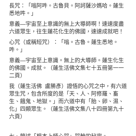
長咒：「嗡阿吽。古魯貝。阿訶薩沙媽哈。蓮生
悉地吽。」
意義—宇宙至上意識的無上大導師啊！速速度盡
六道眾生，往生蓮花化生的佛國，速速成就吧！
心咒（或稱短咒）：「嗡。古魯。蓮生悉地。
吽。」
意義—宇宙至上意識。無上的大導師。蓮生化生
的佛國。成就。（蓮生活佛文集七十五冊第一一
二頁）
我（蓮生活佛 盧勝彥）證悟的心咒之中，有六道
眾生咒，包含所度的是「天、人、阿修羅、畜
生、餓鬼、地獄。」而六道中有「胎、卵、濕、
化」四類眾生。（蓮生活佛文集八十四冊第九十
六頁）