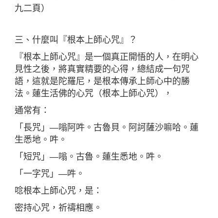
九二頁）
三、什麼叫『根本上師心咒』？
『根本上師心咒』是一個真正開悟的人，在明心
見性之後，將真實精要的心得，總結成一句咒
語，這就是陀羅尼，是根本傳承上師心中的勝
法。蓮生活佛的心咒（根本上師心咒），
通常有：
「長咒」—嗡阿吽。古魯貝。阿訶薩沙嘛哈。蓮
生悉地。吽。
「短咒」—嗡。古魯。蓮生悉地。吽。
「一字咒」—吽。
唸根本上師心咒，是：
密持心咒，祈禱相應。