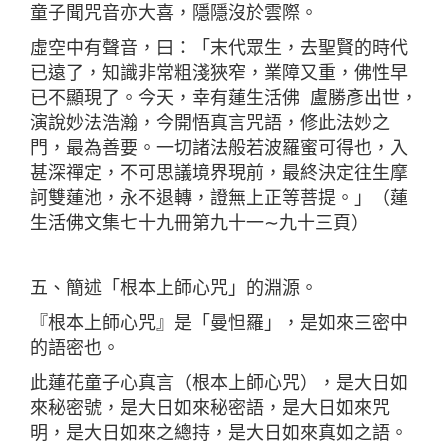
童子聞咒音亦大喜，隱隱沒於雲際。
虛空中有聲音，曰：「末代眾生，去聖賢的時代
已遠了，知識非常粗淺狹窄，業障又重，佛性早
已不顯現了。今天，幸有蓮生活佛 盧勝彥出世，
演說妙法浩瀚，今開悟真言咒語，修此法妙之
門，最為善要。一切諸法般若波羅蜜可得也，入
甚深禪定，不可思議境界現前，最終決定往生摩
訶雙蓮池，永不退轉，證無上正等菩提。」（蓮
生活佛文集七十九冊第九十一∼九十三頁）
五、簡述「根本上師心咒」的淵源。
『根本上師心咒』是「曼怛羅」，是如來三密中
的語密也。
此蓮花童子心真言（根本上師心咒），是大日如
來秘密號，是大日如來秘密語，是大日如來咒
明，是大日如來之總持，是大日如來真如之語。