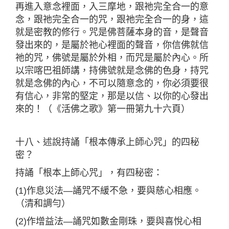
再進入意念裡面，入三摩地，跟祂完全合一的意
念，跟祂完全合一的咒，跟祂完全合一的身，這
就是密教的修行。咒是佛菩薩本身的音，是聲音
發出來的，是屬於祂心裡面的聲音，你信佛就信
祂的咒，佛號是屬於外相，而咒是屬於內心。所
以宗喀巴祖師講，持佛號就是念佛的色身，持咒
就是念佛的內心，不可以隨意念的，你必須要很
有信心，非常的堅定，那是以信、以你的心發出
來的！（《活佛之歌》第一冊第九十六頁）
十八、述說持誦「根本傳承上師心咒」的四秘
密？
持誦「根本上師心咒」，有四秘密：
(1)作息災法—誦咒不緩不急，要與慈心相應。
（清和調勻）
(2)作增益法—誦咒如數金剛珠，要與喜悅心相