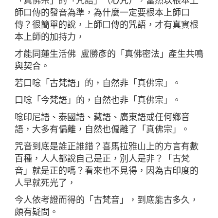
「真佛宗」的「咒語」（心咒），當然以根本上
師口傳的發音為準，為什麼一定要根本上師口
傳？很簡單的說，上師口傳的咒語，才有真實根
本上師的加持力，
才能同蓮生活佛 盧勝彥的「真佛密法」產生共鳴
與契合。
若口唸「古梵語」的，自然非「真佛宗」。
口唸「今梵語」的，自然也非「真佛宗」。
唸印尼語、泰國語、藏語、廣東語或任何鄉音
語，大多有偏離，自然也偏離了「真佛宗」。
咒音到底是誰正誰錯？喜馬拉雅山上的方言有數
百種，人人都說自己是正，別人是非？「古梵
音」就是正的嗎？看來也不見得，因為古印度的
人早就死光了，
今人依考證而得的「古梵音」，到底能古多久，
頗有疑問。