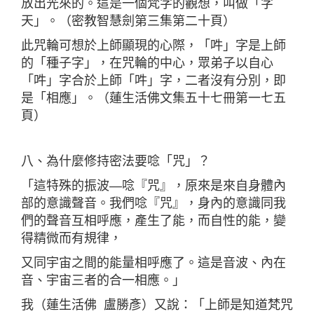
放出光來的。這是一個梵字的觀想，叫做「字
天」。（密教智慧劍第三集第二十頁）
此咒輪可想於上師顯現的心際，「吽」字是上師
的「種子字」，在咒輪的中心，眾弟子以自心
「吽」字合於上師「吽」字，二者沒有分別，即
是「相應」。（蓮生活佛文集五十七冊第一七五
頁）
八、為什麼修持密法要唸「咒」？
「這特殊的振波—唸『咒』，原來是來自身體內
部的意識聲音。我們唸『咒』，身內的意識同我
們的聲音互相呼應，產生了能，而自性的能，變
得精微而有規律，
又同宇宙之間的能量相呼應了。這是音波、內在
音、宇宙三者的合一相應。」
我（蓮生活佛 盧勝彥）又說：「上師是知道梵咒