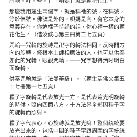
悉地。吽。些。」「唄媽」就是蓮花化生。
那麼我用蓮生兩個字，就是稱祂的號，在稱號，
等於佛號。佛號是外的，唄媽是內，有它本身的
意義存在。你這樣子持誦的話，你心裡一樣的蓮
花化生。（偕汝談心第三冊第二七五頁）
咒輪—咒輪的旋轉是卍字的轉法相同，反時間方
向的旋轉，修根本上師相應法的人，也可以供奉
如此的咒輪，眼觀咒輪，一一咒字想得清晰明白
而旋轉。
供奉咒輪就是「法曼荼羅」。（蓮生活佛文集五
十七冊第一七五頁）
種子字旋轉是代表放光十方，是代表這光明旋轉
的時候，照向四面八方，十方法界全部因種子字
的旋轉而照射。
種子字代表心，心旋轉就是放光嘛！整個統統要
放光出來的，包括中間的種子字跟周圍的字統統