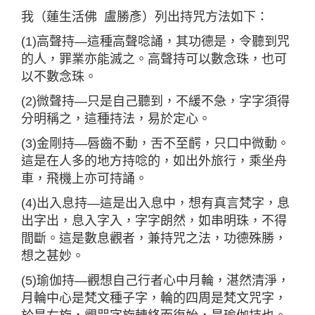
我（蓮生活佛 盧勝彥）列出持咒方法如下：
(1)高聲持—這種高聲唸誦，其功德是，令聽到咒
的人，罪業亦能滅之。高聲持可以數念珠，也可
以不數念珠。
(2)微聲持—只是自己聽到，不緩不急，字字須得
分明稱之，這種持法，易於定心。
(3)金剛持—唇齒不動，舌不至齶，只口中微動。
這是在人多的地方持唸的，如出外旅行，乘坐舟
車，飛機上亦可持誦。
(4)出入息持—這是出入息中，想有真言梵字，息
出字出，息入字入，字字朗然，如串明珠，不得
間斷。這是數息觀者，兼持咒之法，功德殊勝，
想之甚妙。
(5)瑜伽持—觀想自己行者心中月輪，湛然清淨，
月輪中心是梵文種子字，輪的四周是梵文咒字，