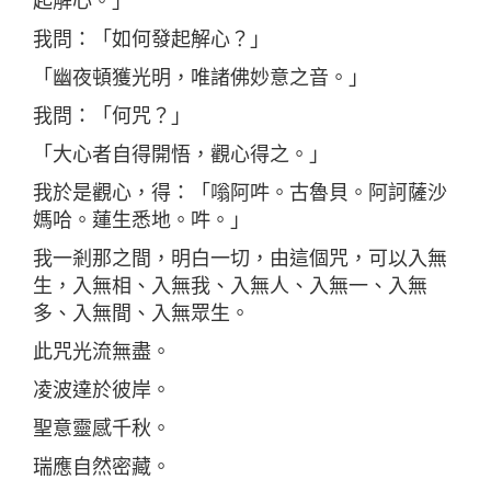
起解心。」
我問：「如何發起解心？」
「幽夜頓獲光明，唯諸佛妙意之音。」
我問：「何咒？」
「大心者自得開悟，觀心得之。」
我於是觀心，得：「嗡阿吽。古魯貝。阿訶薩沙
媽哈。蓮生悉地。吽。」
我一剎那之間，明白一切，由這個咒，可以入無
生，入無相、入無我、入無人、入無一、入無
多、入無間、入無眾生。
此咒光流無盡。
凌波達於彼岸。
聖意靈感千秋。
瑞應自然密藏。