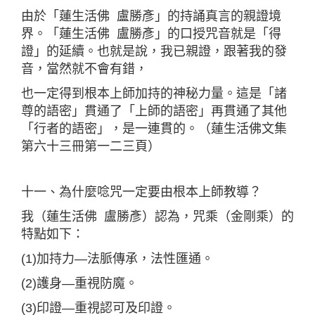
由於「蓮生活佛 盧勝彥」的持誦真言的親證境
界。「蓮生活佛 盧勝彥」的口授咒音就是「得
證」的延續。也就是說，我已親證，跟著我的發
音，當然就不會有錯，
也一定得到根本上師加持的神秘力量。這是「諸
尊的語密」貫通了「上師的語密」再貫通了其他
「行者的語密」，是一連貫的。（蓮生活佛文集
第六十三冊第一二三頁）
十一、為什麼唸咒一定要由根本上師教導？
我（蓮生活佛 盧勝彥）認為，咒乘（金剛乘）的
特點如下：
(1)加持力—法脈傳承，法性匯通。
(2)護身—重視防魔。
(3)印證—重視認可及印證。