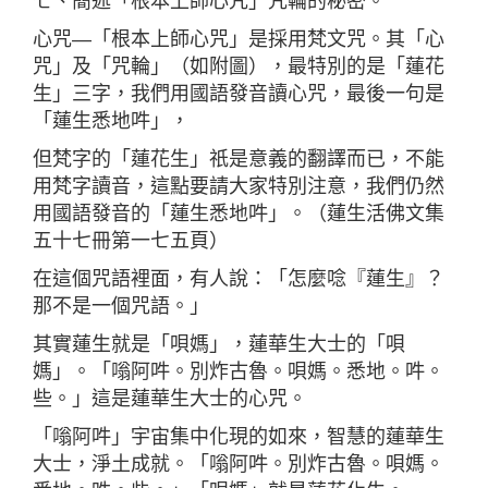
七、簡述「根本上師心咒」咒輪的秘密。
心咒—「根本上師心咒」是採用梵文咒。其「心
咒」及「咒輪」（如附圖），最特別的是「蓮花
生」三字，我們用國語發音讀心咒，最後一句是
「蓮生悉地吽」，
但梵字的「蓮花生」祇是意義的翻譯而已，不能
用梵字讀音，這點要請大家特別注意，我們仍然
用國語發音的「蓮生悉地吽」。（蓮生活佛文集
五十七冊第一七五頁）
在這個咒語裡面，有人說：「怎麼唸『蓮生』？
那不是一個咒語。」
其實蓮生就是「唄媽」，蓮華生大士的「唄
媽」。「嗡阿吽。別炸古魯。唄媽。悉地。吽。
些。」這是蓮華生大士的心咒。
「嗡阿吽」宇宙集中化現的如來，智慧的蓮華生
大士，淨土成就。「嗡阿吽。別炸古魯。唄媽。