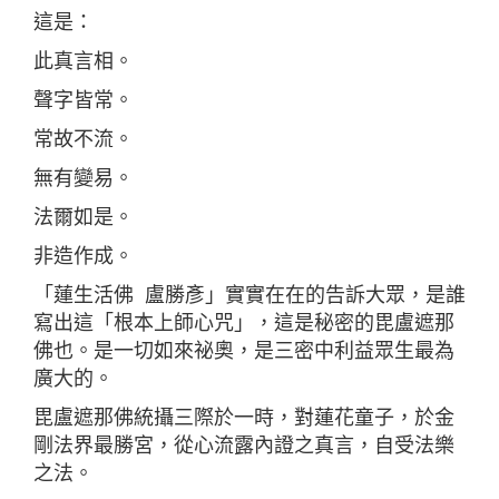
這是：
此真言相。
聲字皆常。
常故不流。
無有變易。
法爾如是。
非造作成。
「蓮生活佛 盧勝彥」實實在在的告訴大眾，是誰
寫出這「根本上師心咒」，這是秘密的毘盧遮那
佛也。是一切如來祕奧，是三密中利益眾生最為
廣大的。
毘盧遮那佛統攝三際於一時，對蓮花童子，於金
剛法界最勝宮，從心流露內證之真言，自受法樂
之法。