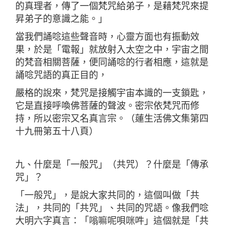
的真理者，傳了一個梵咒給弟子，是藉梵咒來提
昇弟子的意識之能。」
當我們誦唸這些聲音時，心靈方面也有振動效
果，於是「電報」就放射入太空之中，宇宙之間
的梵音相關菩薩，便同誦唸的行者相應，這就是
誦唸咒語的真正目的，
嚴格的說來，梵咒是接觸宇宙本識的一支鎖匙，
它是直接呼喚佛菩薩的聲波。密宗依梵咒而修
持，所以密宗又名真言宗。（蓮生活佛文集第四
十九冊第五十八頁）
九、什麼是「一般咒」（共咒）？什麼是「傳承
咒」？
「一般咒」，是說大家共同的，這個叫做「共
法」，共同的「共咒」、共同的咒語。像我們唸
大明六字真言：「嗡嘛呢唄咪吽」這個就是「共