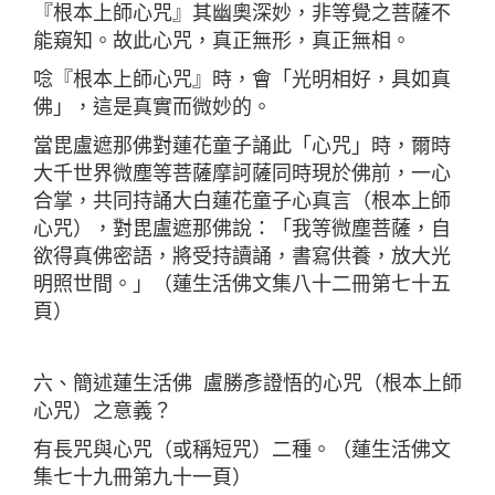
『根本上師心咒』其幽奧深妙，非等覺之菩薩不
能窺知。故此心咒，真正無形，真正無相。
唸『根本上師心咒』時，會「光明相好，具如真
佛」，這是真實而微妙的。
當毘盧遮那佛對蓮花童子誦此「心咒」時，爾時
大千世界微塵等菩薩摩訶薩同時現於佛前，一心
合掌，共同持誦大白蓮花童子心真言（根本上師
心咒），對毘盧遮那佛說：「我等微塵菩薩，自
欲得真佛密語，將受持讀誦，書寫供養，放大光
明照世間。」（蓮生活佛文集八十二冊第七十五
頁）
六、簡述蓮生活佛 盧勝彥證悟的心咒（根本上師
心咒）之意義？
有長咒與心咒（或稱短咒）二種。（蓮生活佛文
集七十九冊第九十一頁）