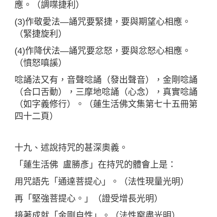
應。（調喋捷利）
(3)作敬愛法—誦咒要緊捷，要與期望心相應。
（緊捷旋利）
(4)作降伏法—誦咒要忿怒，要與忿怒心相應。
（憤怒嗔謑）
唸誦法又有，音聲唸誦（發出聲音），金剛唸誦
（合口舌動），三摩地唸誦（心念），真實唸誦
（如字義修行）。（蓮生活佛文集第七十五冊第
四十二頁）
十九、述說持咒的甚深奧義。
「蓮生活佛 盧勝彥」在持咒的體會上是：
用咒語先「通達菩提心」。（法性現量光明）
再「堅強菩提心。」（證受增長光明）
接著成就「金剛自性」。（法性窮盡光明）