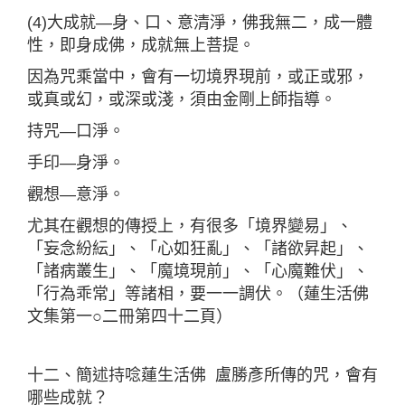
(4)大成就—身、口、意清淨，佛我無二，成一體
性，即身成佛，成就無上菩提。
因為咒乘當中，會有一切境界現前，或正或邪，
或真或幻，或深或淺，須由金剛上師指導。
持咒—口淨。
手印—身淨。
觀想—意淨。
尤其在觀想的傳授上，有很多「境界變易」、
「妄念紛紜」、「心如狂亂」、「諸欲昇起」、
「諸病叢生」、「魔境現前」、「心魔難伏」、
「行為乖常」等諸相，要一一調伏。（蓮生活佛
文集第一○二冊第四十二頁）
十二、簡述持唸蓮生活佛 盧勝彥所傳的咒，會有
哪些成就？