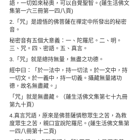
語，一切如來秘奧，可以自覺聖智。(蓮生活佛文
集第一六三冊第一四八頁)
2.「咒」是證悟的佛菩薩在禪定中所發出的秘密
音。
秘密音有五個大意義：一、陀羅尼。二、明。
三、咒。四、密語。五、真言。
3.「咒」就是總持無量，無盡之功德。
經中曰：「於一法中，持一切法。於一文中，持
一切文。於一義中，持一切義。攝藏無量諸功
德，故名無盡藏。」
「咒」就是無盡藏。（蓮生活佛文集第七十九冊
第九十頁）
4.真言咒語，原來是佛菩薩憐愍眾生之苦，為救
度眾生之苦，親口宣說陀羅尼。(蓮生活佛文集第
一四八冊第十二頁)