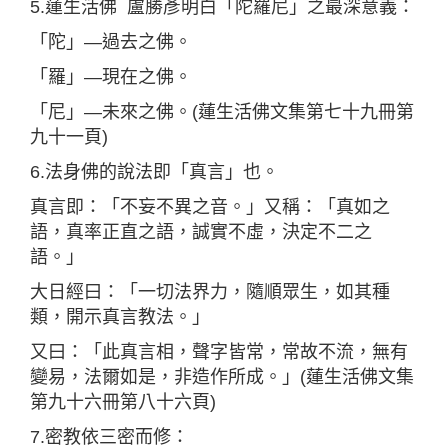
5.蓮生活佛 盧勝彥明白「陀羅尼」之最深意義：
「陀」—過去之佛。
「羅」—現在之佛。
「尼」—未來之佛。(蓮生活佛文集第七十九冊第
九十一頁)
6.法身佛的說法即「真言」也。
真言即：「不妄不異之音。」又稱：「真如之
語，真率正直之語，誠實不虛，決定不二之
語。」
大日經曰：「一切法界力，隨順眾生，如其種
類，開示真言教法。」
又曰：「此真言相，聲字皆常，常故不流，無有
變易，法爾如是，非造作所成。」(蓮生活佛文集
第九十六冊第八十六頁)
7.密教依三密而修：