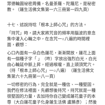
眾德輪圓祕密周備，名曼荼羅、陀羅尼，是秘密
教。（蓮生活佛文集第一六三冊第一四九頁）
十七、述說持唸「根本上師心咒」的方法。
「持咒」時，請大家將咒音的頻率用腦波的意念
集中灌入心輪之中，在念咒一○八遍的時間裡
面，觀想：
心口內面有一朵白色蓮花，漸漸開放，蓮花上面
有一個種子字「 」（吽）字放出強烈白光，白光
由心輪延中脈上昇，經過喉嚨，直上頭頂梵穴。
（持「根本上師心咒」一○八遍）（蓮生活佛文
集第六十九冊第一八一頁）
一切修密的行為，完全就是一種信、一種堅固。
我們在修法裡面，先觀想後持咒，持咒就是一種
很堅固的力量，去加持你自己變成蓮花童子的本
尊（大白蓮花童子化身蓮生活佛 盧勝彥）；然後