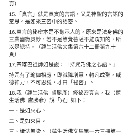
頁）
15.「真言」就是真實的言語，又是神聖的言語的
意思。是如來三密中的語密。
16.真言的秘密本是不肯示人的，原來是法身佛的
三業幽微奧妙，若不是等覺菩薩不能窺知的，所
以是總持。（蓮生活佛文集第六十二冊第九十
頁）
17.宗喀巴祖師如是說：「持咒乃佛之心語。」
持咒有了瑜伽相應，即滅障增慧，轉凡成聖，威
德神力，不可思議，才曰「祕密」。
18.我（蓮生活佛 盧勝彥）修祕密真言，我（蓮
生活佛 盧勝彥）說「咒」如下：
一、是如來心。
二、是如來目。
三、諸法無染。（蓮生活佛文集第一六三冊第一