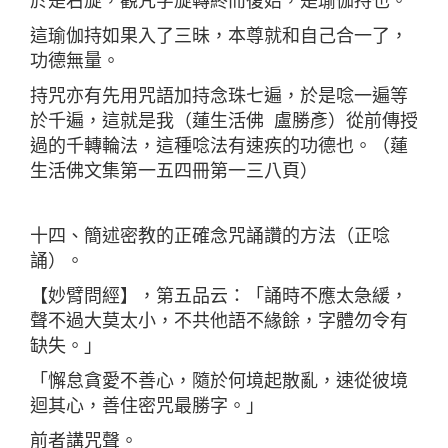
於是右旋，觀咒字旋轉終而復始，是瑜伽持也。
這瑜伽持如果入了三昧，本尊就和自己合一了，
功德無量。
持咒亦有先用咒語加持念珠七遍，於是唸一遍等
於千遍，這就是我（蓮生活佛 盧勝彥）從前傳授
過的千轉輪法，這種唸法有速疾的功德也。（蓮
生活佛文集第一五四冊第一三八頁）
十四、簡述密教的正確念咒誦讚的方法（正唸
誦）。
【妙臂問經】，第五品云：「誦時不應太急緩，
聲不過大莫太小，不共他語不緣餘，字體勿令有
缺失。」
「懈怠貪愛不善心，隨於何境起散亂，速從彼境
迴其心，善住密咒最勝字。」
前者講咒聲。