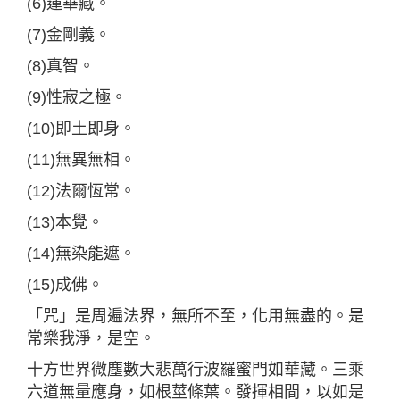
(6)蓮華藏。
(7)金剛義。
(8)真智。
(9)性寂之極。
(10)即土即身。
(11)無異無相。
(12)法爾恆常。
(13)本覺。
(14)無染能遮。
(15)成佛。
「咒」是周遍法界，無所不至，化用無盡的。是
常樂我淨，是空。
十方世界微塵數大悲萬行波羅蜜門如華藏。三乘
六道無量應身，如根莖條葉。發揮相間，以如是