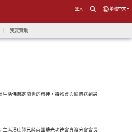
登入
繁體中文
我要贊助
上師蓮生活佛慈悲濟世的精神，將物資與關懷送到最
主席漢山師兄與英國華光功德會真渡分會會長