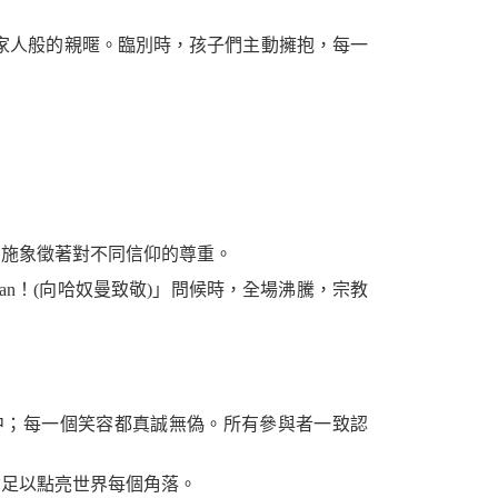
家人般的親暱。臨別時，孩子們主動擁抱，每一
次布施象徵著對不同信仰的尊重。
an！(向哈奴曼致敬)」問候時，全場沸騰，宗教
中；每一個笑容都真誠無偽。所有參與者一致認
足以點亮世界每個角落。