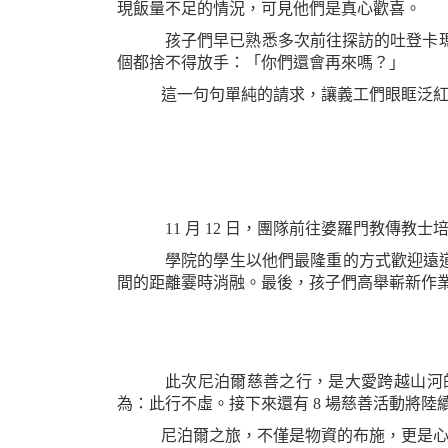
現飯量不足的情況，可見他們是真心歡喜。
孩子們早已熟悉多次前往探訪的吐登卡
個都捨不得放手：「你們還會再來嗎？」
這一句句單純的請求，讓義工們眼眶泛紅，
11 月 12 日，團隊前往婆羅門教
學院的學生以他們最隆重的方式歡迎遠道而
間的距離霎時消融。最後，孩子們高舉嶄新作
此次尼泊爾慈善之行，是大愛跨越山河
為：此行不虛。
接下來還有 8 場慈善活動將
尼泊爾之旅，不僅是物資的布施，更是心與