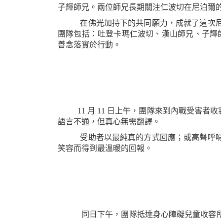
子輝師兄。兩位師兄長期關注仁波切在尼泊爾
在佛光加持下的共同願力，成就了這次尼
團隊包括：吐登卡瑪仁波切、漢山師兄、子輝師
善念落實於行動。
11 月 11 日上午，團隊來到內戰受害者
語言不通，但真心無需翻譯。
受助者以最純真的方式回應；或高聲呼喊、
笑容而得到最溫暖的回報。
同日下午，團隊抵達身心障礙兒童收容