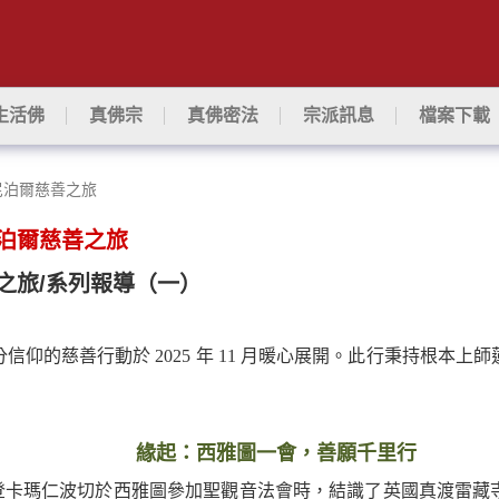
生活佛
真佛宗
真佛密法
宗派訊息
檔案下載
尼泊爾慈善之旅
泊爾慈善之旅
之旅/系列報導（一）
仰的慈善行動於 2025 年 11 月暖心展開。此行秉持根本
緣起：西雅圖一會，善願千里行
瑪仁波切於西雅圖參加聖觀音法會時，結識了英國真渡雷藏寺