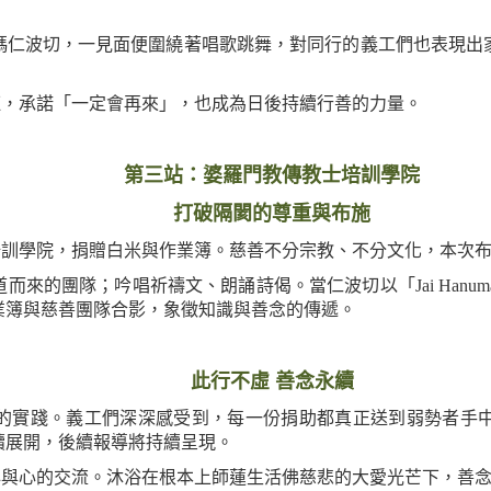
瑪仁波切，一見面便圍繞著唱歌跳舞，對同行的義工們也表現出
承諾「一定會再來」，也成為日後持續行善的力量。
第三站：婆羅門教傳教士培訓學院
打破隔閡的尊重與布施
傳教士培訓學院，捐贈白米與作業簿。慈善不分宗教、不分文化，本
來的團隊；吟唱祈禱文、朗誦詩偈。當仁波切以「Jai Hanum
業簿與慈善團隊合影，象徵知識與善念的傳遞。
此行不虛
善念永續
的實踐。義工們深深感受到，每一份捐助都真正送到弱勢者手
陸續展開，後續報導將持續呈現。
心的交流。沐浴在根本上師蓮生活佛慈悲的大愛光芒下，善念