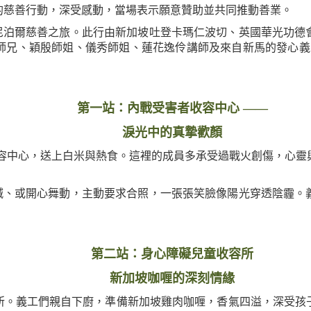
的慈善行動，深受感動，當場表示願意贊助並共同推動善業。
泊爾慈善之旅。
此行由新加坡吐登卡瑪仁波切、英國華光功德
兄、穎殷師姐、儀秀師姐、蓮花逸伶講師及來自新馬的發心義工
第一站：內戰受害者收容中心
——
淚光中的真摯歡顏
收容中心，送上白米與熱食。這裡的成員多承受過戰火創傷，心
或開心舞動，主動要求合照，一張張笑臉像陽光穿透陰霾。義
第二站：身心障礙兒童收容所
新加坡咖喱的深刻情緣
所。義工們親自下廚，準備新加坡雞肉咖喱，香氣四溢，深受孩