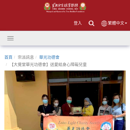
登入
繁體中文
Toggle
navigation
首頁
宗派訊息
華光功德會
【大覺堂華光功德會】送愛給身心障礙兒童