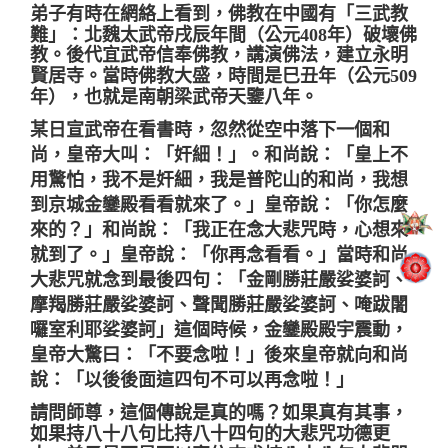
弟子有時在網絡上看到
，
佛教在中國有
「
三武教
難
」
：
北魏太武帝戌辰年間（公元
408
年）破壞佛
教。後代宜武帝信奉佛教，講演佛法，建立永明
賢居寺。當時佛教大盛，時間是
巳丑年
（公元
509
年），也就是南朝梁武帝天鑒八年。
某日宣武帝在看書時，忽然從空中落下一個和
尚，皇帝大叫：「奸細！」。和尚說：「皇上不
用驚怕，我不是奸細，我是普陀山的和尚，我想
到京城金鑾殿看看就來了。」皇帝說：「你怎麼
來的？」和尚說：「我正在念大悲咒時，心想來
就到了。」皇帝說：「你再念看看。」當時和尚
大悲咒就念到最後四句：「金剛勝莊嚴娑婆訶、
摩羯勝莊嚴娑婆訶、聲聞勝莊嚴娑婆訶、唵跋闍
囉室利耶娑婆訶」這個時候，金鑾殿殿宇震動，
皇帝大驚曰：「不要念啦！」後來皇帝就向和尚
說：「以後後面這四句不可以再念啦！」
請問師尊，這個傳說是真的嗎？如果真有其事，
如果持八十八句比持八十四句的大悲咒功德更