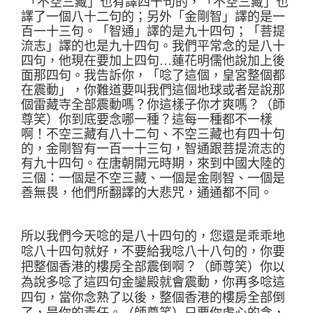
「
不空三藏
」
也有譯四十句的，
「
不空三藏
」
也
譯了一個八十二句的
；
另外
「
金剛智
」
譯的是一
百一十三句。
「
智通
」
譯的是九十四句
；「
菩提
流志
」
譯的也是九十四句。我們平常念的是八十
四句
，
他現在要加上四句
…
蓮花明儒他說加上後
面那四句
。
我告訴你，
「
唸了這個，皇宮整個都
在震動
」，
你難道要叫我們這個地球或者是說那
個雷藏寺全部震動嗎？你這樣子你才爽嗎？（師
尊笑）你到底要念哪一種？這每一種都不一樣
啊！不空三藏有八十二句、不空三藏也有四十句
的
，
金剛智有一百一十三句，智通跟菩提流志的
有九十四句。在唐朝開元時期，來到中國大陸的
三個
：
一個是不空三藏、一個是金剛智、一個是
善無畏
，
他們所翻譯的大悲咒，通通都不同。
所以我們今天唸的是八十四句的
，
您還是乖乖地
唸八十四句就好
，
不要給我唸八十八句的，你要
把整個香港的樓房全部震倒啊？（師尊笑）你以
為說多唸了這四句金鑾殿就會震動
，
你再多唸這
四句，當你念熟了以後，整個香港的樓房全部倒