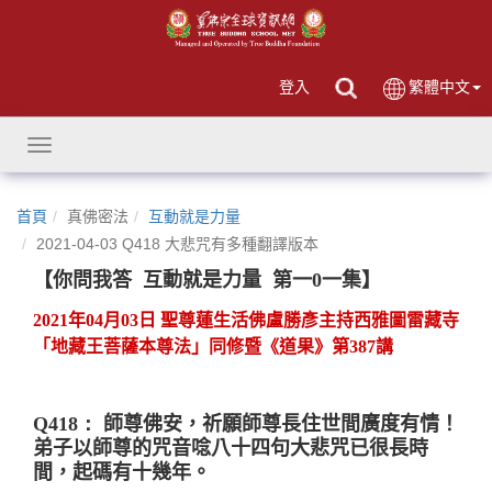
登入
繁體中文
Toggle
navigation
首頁
真佛密法
互動就是力量
2021-04-03 Q418 大悲咒有多種翻譯版本
【你問我答
互動就是力量
第一
0
一集】
2021
年
04
月
03
日 聖尊蓮生活佛盧勝彥主持西雅圖雷藏寺
「地藏王菩薩本尊法」同修暨《道果》第
387
講
Q418：
師尊佛安，祈願師尊長住世間廣度有情！
弟子以師尊的咒音唸
八十四
句大悲咒已很長時
間
，
起碼有十幾年。