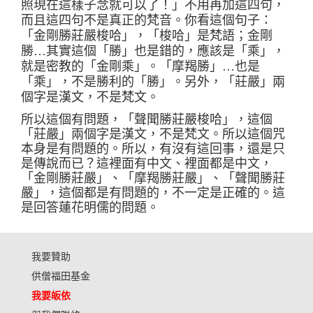
照現在這樣子念就可以了！」不用再加這四句
，
而且這四句不是真正的梵音。你看這個句子
：
「
金剛勝莊嚴梭哈
」
，
「
梭哈
」
是梵語
；
金剛
勝
…
其實這個
「
勝
」
也是錯的，應該是
「
乘
」
，
就是密教的
「
金剛乘
」。「
摩羯勝
」…
也是
「
乘
」
，不是勝利的
「
勝
」。
另外
，「
莊嚴
」
兩
個字是漢文，不是梵文。
所以這個有問題，
「
聲聞勝莊嚴梭哈
」
，這個
「
莊嚴
」
兩個字是漢文，不是梵文。所以這個
咒
本身是有問題的。所以，有沒有這回事，還是只
是傳說而已
？
這裡面有中文、裡面都是中文
，
「
金剛勝莊嚴
」
、
「
摩羯勝莊嚴
」
、
「
聲聞勝莊
嚴
」，
這個都是有問題的，不一定是正確的。這
是回答蓮花明儒的問題。
我要贊助
供僧福田基金
我要皈依