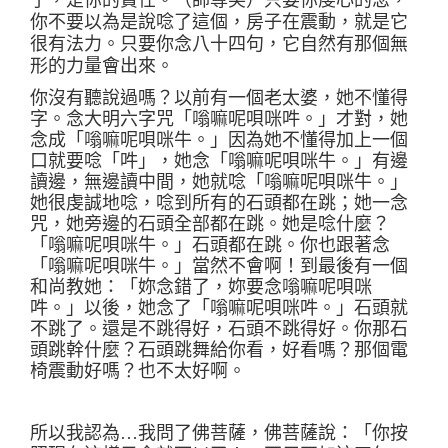
了，是你的責任。（師尊笑）只要你虔心的念，
你不要以為是說唸了這個，房子在震動，就是
它
很有法力。只要你念八十四句，
它
自然有那個無
形的力量會出來。
你沒有聽說過嗎？以前有一個老太婆，她不懂
得
字
。
念大明六字咒「嗡嘛呢唄咪吽。」才對，她
念成「嗡嘛呢唄咪牛。」因為她不懂得加上一個
口就要唸「吽」，她念「嗡嘛呢唄咪牛。」有邊
讀邊，無邊讀中間
，
她就唸「嗡嘛呢唄咪牛。」
她很虔誠地唸，唸到所有的石頭都在跳
；
她一念
咒，她旁邊的石頭全部都在跳。她是唸什麼？
「嗡嘛呢唄咪牛。」石頭都在跳。你也跟著念
「嗡嘛呢唄咪牛。」當然不會啊
！
到最後有一個
和尚教她
：
「
妳
念錯了，
妳
要念嗡嘛呢唄咪
吽。」以後
，
她念了「嗡嘛呢唄咪吽。」石頭就
不跳了。還是不跳得好
，
石頭不跳
得
好。你那石
頭跳幹什麼？石頭跳舞給你看，好看嗎？那個電
椅震動好嗎？也不太好啊。
所以我認為
…
我問了佛菩薩，佛菩薩說
：
「你按