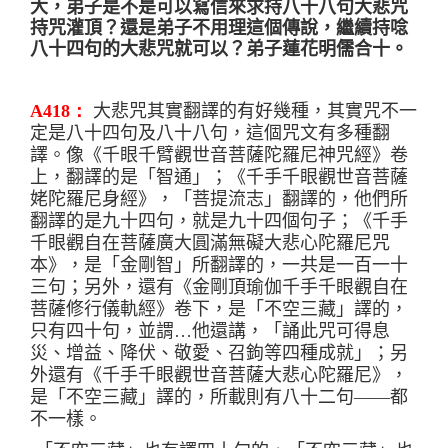
大，弟子是不是可以寫信來求持八十八句大悲咒
持咒灌頂？還是弟子不用理這個傳說，繼續持唸
八十四
句的大悲咒就可以？弟子蓮花明儒合十
。
A418：
大悲咒其實翻譯的有好幾種
，
其實咒不一
定是
八十四
句
及八十八
句
，
這個咒文有多種翻
譯。像
《
千眼千臂觀世音菩薩陀羅尼神咒經
》
卷
上，翻譯的是
「
智通
」
；
《
千手千眼觀世音菩薩
姥陀羅尼身經
》
，
「
菩提流志
」
翻譯的，他們所
翻譯的是九十四句，就是九十四個句子；
《
千手
千眼觀自在菩薩廣大圓滿無礙大悲心陀羅尼咒
本
》
，是
「
金剛智
」
所翻譯的，一共是一百一十
三句；另外，還有
《
金剛頂瑜伽千手千眼觀自在
菩薩修行儀軌經
》
卷下，是
「
不空三藏
」
譯的，
只有四十句，並謂
…
他還講
，「
誦此咒可得息
災、增益、降伏、敬愛、召鉤等四種成就
」
；另
外還有
《
千手千眼觀世音菩薩大悲心陀羅尼
》，
是
「
不空三藏
」
譯的，所載則有八十二句
——
都
不一樣
。