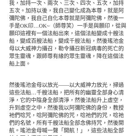
我，加持一次、兩次、三次、四次、五次，加持
五次。加持以後，我自己變化成為本尊，就是阿
彌陀佛，我自己自化本尊就是阿彌陀佛，然後一
手是
OK
印…
OK~
（師尊笑）一手是與願印，從與
願印這裡有一個法船出來，這個法船變成十艘法
船，變成百艘法船，變成
千
艘
法
船，然後瑤池金
母以大威神力攝召，勒令攝召新冠病毒的死亡的
眾生靈魂，跟師尊有緣的眾生靈魂，降在這個法
船上面。
然後瑤池金母以放光——以大威神力放光，掃過
這些法船…千艘法船，把所有的幽靈全部身心清
淨，它的中陰身全部清淨，然後法船升上虛空，
升到虛空之中，然後我以阿彌陀佛的身份，教授
衪們唸咒，唸阿彌陀佛的咒，唸祂們的咒，唸祂
們的名號，所有千艘法船全部念佛持咒，然後開
航。瑤池金母喊一聲「開航！」，這些法船全部