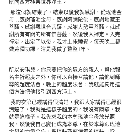
航向西方極樂世界淨土。
那這個就結束了，結束以後我就感謝，從瑤池金
母…感謝瑤池金母、感謝阿彌陀佛、感謝地藏王
菩薩、感謝觀世音菩薩、感謝大勢至菩薩，就感
謝所有有關的所有佛菩薩，然後我入禪定。入完
禪定，出定了以後，我才上床睡覺，每天晚上都
做這種功課，這是我做了整整
1
年。
所以安琪兒，你只要把你的遠方的親人，幫他報
名主祈超度之外，你可以直接召請他，請他到師
尊的超度法會，晚上的超度法會，我就能夠用這
個方法把他接引到西方淨土。
我的次第已經講得很清楚，我跟大家講得已經很
清楚了，我就是這樣子超度的。我沒有隱瞞，我
就是這樣子。我先求我的本尊瑤池金母放光照
我，然後我自己變化成為本尊，在於本尊跟瑤池
金母的力量合作，把這些新冠病毒的這些中陰