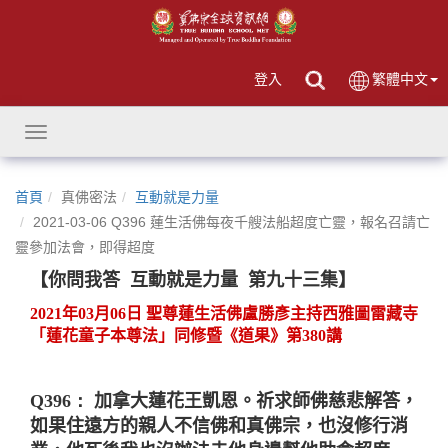
登入
繁體中文
Toggle
navigation
首頁
真佛密法
互動就是力量
2021-03-06 Q396 蓮生活佛每夜千艘法船超度亡靈，報名召請亡
靈參加法會，即得超度
【你問我答
互動就是力量
第九十三集】
2021
年
03
月
06
日 聖尊蓮生活佛盧勝彥主持西雅圖雷藏寺
「蓮花童子本尊法」同修暨《道果》第
380
講
Q396：
加拿大蓮花王凱恩。
祈求師佛慈悲解答，
如果住遠方的親人不信佛和真佛宗，也沒修行消