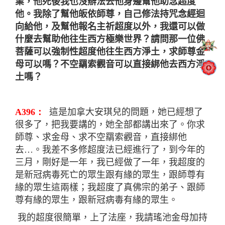
業，他死後我也沒辦法去他身邊幫他助念超度
他。我除了幫他皈依師尊，自己修法持咒念經迴
向給他，及幫他報名主祈超度以外，我還可以做
什麼去幫助他往生西方極樂世界？請問那一位佛
菩薩可以強制性超度他往生西方淨土，求師尊金
母可以嗎
？
不空
羂
索觀音可以直接綁他去西方淨
土嗎？
A396：
這是加拿大安琪兒的問題，她已經想了
很多了，把我要講的，她全部都講出來了。你求
師尊、求金母、求不空
羂
索觀音，直接綁他
去…。我差不多修超度法已經進行了，到今年的
三月，剛好是一年，我已經做了一年，我超度的
是新冠病毒死亡的眾生跟有緣的眾生，跟師尊有
緣的眾生這兩樣；我超度了真佛宗的弟子、跟師
尊有緣的眾生，跟新冠病毒有緣的眾生。
我的超度很簡單，上了法座，我請瑤池金母加持