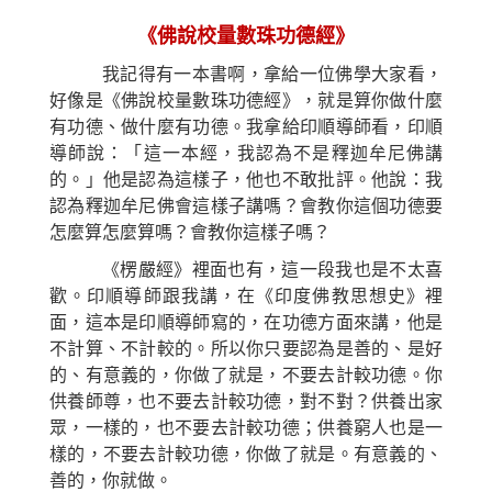
《佛說校量數珠功德經》
我記得有一本書啊，拿給一位佛學大家看，
好像是《佛說校量數珠功德經》，就是算你做什麼
有功德、做什麼有功德。我拿給印順導師看，印順
導師說：「這一本經，我認為不是釋迦牟尼佛講
的。」他是認為這樣子，他也不敢批評。他說：我
認為釋迦牟尼佛會這樣子講嗎？會教你這個功德要
怎麼算怎麼算嗎？會教你這樣子嗎？
《楞嚴經》裡面也有，這一段我也是不太喜
歡。印順導師跟我講，在《印度佛教思想史》裡
面，這本是印順導師寫的，在功德方面來講，他是
不計算、不計較的。所以你只要認為是善的、是好
的、有意義的，你做了就是，不要去計較功德。你
供養師尊，也不要去計較功德，對不對？供養出家
眾，一樣的，也不要去計較功德；供養窮人也是一
樣的，不要去計較功德，你做了就是。有意義的、
善的，你就做。