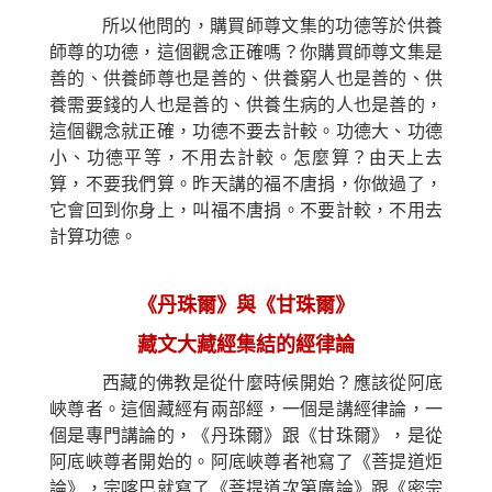
所以他問的，購買師尊文集的功德等於供養
師尊的功德，這個觀念正確嗎？你購買師尊文集是
善的、供養師尊也是善的、供養窮人也是善的、供
養需要錢的人也是善的、供養生病的人也是善的，
這個觀念就正確，功德不要去計較。功德大、功德
小、功德平等，不用去計較。怎麼算？由天上去
算，不要我們算。昨天講的福不唐捐，你做過了，
它會回到你身上，叫福不唐捐。不要計較，不用去
計算功德。
《丹珠爾》與《甘珠爾》
藏文大藏經集結的經律論
西藏的佛教是從什麼時候開始？應該從阿底
峽尊者。這個藏經有兩部經，一個是講經律論，一
個是專門講論的，《丹珠爾》跟《甘珠爾》，是從
阿底峽尊者開始的。阿底峽尊者祂寫了《菩提道炬
論》，宗喀巴就寫了《菩提道次第廣論》跟《密宗