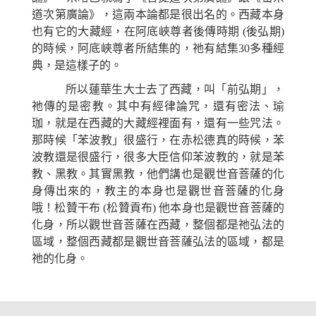
道次第廣論》，這兩本論都是很出名的。西藏本身
也有它的大藏經，在阿底峽尊者後傳時期 (後弘期)
的時候，阿底峽尊者所結集的，祂有結集30多種經
典，是這樣子的。
所以蓮華生大士去了西藏，叫「前弘期」，
祂傳的是密教。其中有經律論咒，還有密法、瑜
珈，就是在西藏的大藏經裡面有，還有一些咒法。
那時候「苯波教」很盛行，在赤松德真的時候，苯
波教還是很盛行，很多大臣信仰苯波教的，就是苯
教、黑教。其實黑教，他們講也是觀世音菩薩的化
身傳出來的，教主的本身也是觀世音菩薩的化身
哦！松贊干布 (松贊貢布) 他本身也是觀世音菩薩的
化身，所以觀世音菩薩在西藏，整個都是祂弘法的
區域，整個西藏都是觀世音菩薩弘法的區域，都是
祂的化身。